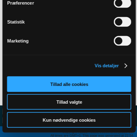
Præferencer
Statistik
Filter
Marketing
B(ob)
replied to
Transfervinduet Sommer 2026 (ønsker,
rygter og muligheder).
in
Odense Boldklub
23-07-2026, 14:14
Vis detaljer
Ret beset var det største problem med Bürgy vel, at han faktisk ikke
var ret god i afspillet, selvom det var det han var hentet til?...
GO TO POST
Tillad alle cookies
2
Likes
Tillad valgte
Kun nødvendige cookies
Copyright ©2000 - 2026, Jelsoft Enterprises Ltd.
All times are GMT+1. This page was generated at 22:54.