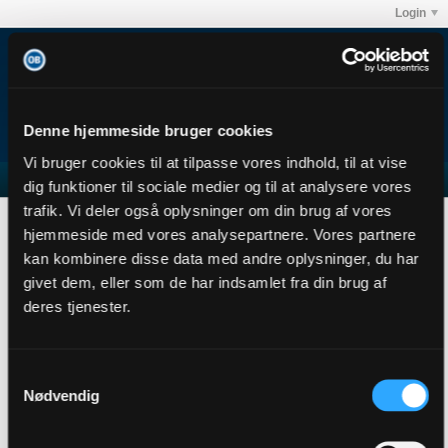
Login
Denne hjemmeside bruger cookies
Vi bruger cookies til at tilpasse vores indhold, til at vise
dig funktioner til sociale medier og til at analysere vores
trafik. Vi deler også oplysninger om din brug af vores
B(ob)
hjemmeside med vores analysepartnere. Vores partnere
User Profile
kan kombinere disse data med andre oplysninger, du har
givet dem, eller som de har indsamlet fra din brug af
B(ob)
Senior Member
deres tjenester.
Sidste handling: 23-07-2026, 14:14
Joined: 26-11-2013
Location:
Samtykkevalg
Nødvendig
Abonnementer
1
Subscribers
0