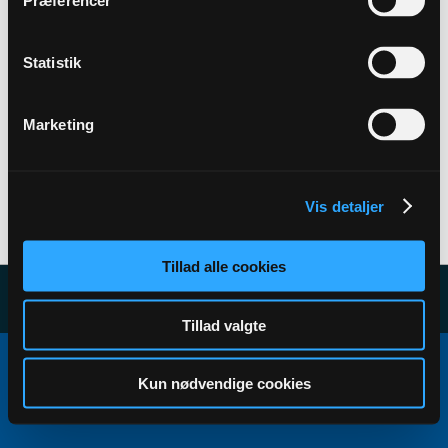
Præferencer
Back to Profile
Statistik
Marketing
Vis detaljer
User has no subscribers to display...
Tillad alle cookies
Tillad valgte
Copyright ©2000 - 2026, Jelsoft Enterprises Ltd.
All times are GMT+1. This page was generated at 20:53.
Kun nødvendige cookies