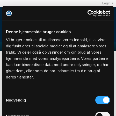
Login
Denne hjemmeside bruger cookies
Vi bruger cookies til at tilpasse vores indhold, til at vise
dig funktioner til sociale medier og til at analysere vores
trafik. Vi deler også oplysninger om din brug af vores
skarven
Subscribers
hjemmeside med vores analysepartnere. Vores partnere
Subscription
kan kombinere disse data med andre oplysninger, du har
givet dem, eller som de har indsamlet fra din brug af
skarven
deres tjenester.
Senior Member
Sidste handling: 28-05-2025, 13:15
Joined: 26-11-2013
Samtykkevalg
Location:
Nødvendig
Abonnementer
0
Subscribers
0