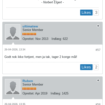
- Norbert Elgert -
3
Likes
ultimatew
Senior Member
Oprettet:
Nov 2013
Indlæg:
622
26-04-2026, 13:34
#57
Godt nok ikke fortjent, men ja tak, tager 2 konge mål!
2
Likes
Ruben
Senior Member
Oprettet:
Apr 2019
Indlæg:
1425
26-04-2026, 13:35
#58