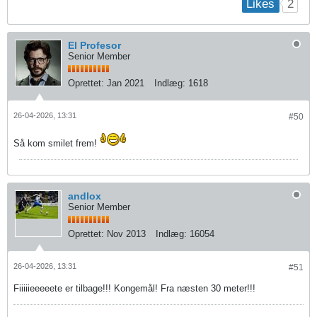
2
Likes
El Profesor
Senior Member
Oprettet:
Jan 2021
Indlæg:
1618
26-04-2026, 13:31
#50
Så kom smilet frem!
andlox
Senior Member
Oprettet:
Nov 2013
Indlæg:
16054
26-04-2026, 13:31
#51
Fiiiiieeeeete er tilbage!!! Kongemål! Fra næsten 30 meter!!!