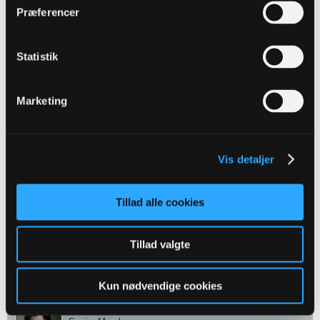
Præferencer
Oprettet:
Apr 2019
Indlæg:
1425
26-04-2026, 13:32
#53
Statistik
Flot mål af Fiete. Håber det kommer til at betyde noget for ham. Men
vi er meget heldige. Og Myhra kommer ikke til VM med dagens
præstation hidtil.
Marketing
Wessels er en mur
Senior Member
Vis detaljer
Oprettet:
Jul 2022
Indlæg:
2130
Tillad alle cookies
26-04-2026, 13:32
#54
Vi har tilladt 12 afslutninger efter 30 minutter. Skandaløst
Tillad valgte
2
Likes
Kun nødvendige cookies
El Profesor