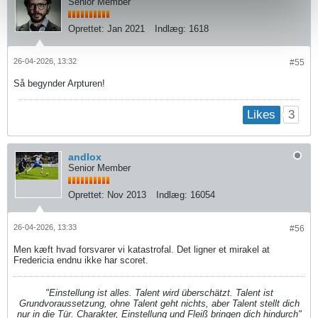
Senior Member
Oprettet:
Jan 2021
Indlæg:
1618
26-04-2026, 13:32
#55
Så begynder Arpturen!
3
Likes
andlox
Senior Member
Oprettet:
Nov 2013
Indlæg:
16054
26-04-2026, 13:33
#56
Men kæft hvad forsvarer vi katastrofal. Det ligner et mirakel at
Fredericia endnu ikke har scoret.
"Einstellung ist alles. Talent wird überschätzt. Talent ist
Grundvoraussetzung, ohne Talent geht nichts, aber Talent stellt dich
nur in die Tür. Charakter, Einstellung und Fleiß bringen dich hindurch"