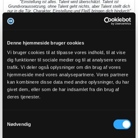
"Einstellung ist alles. Talent wird überschätzt. Talent ist
Grundvoraussetzung, ohne Talent geht nichts, aber Talent stellt dich
nur in die Tür. Charakter, Einstellung und Fleiß bringen dich hindurch"
- Norbert Elgert -
mhbp
Denne hjemmeside bruger cookies
Senior Member
Vi bruger cookies til at tilpasse vores indhold, til at vise
Oprettet:
Nov 2013
Indlæg:
16119
dig funktioner til sociale medier og til at analysere vores
trafik. Vi deler også oplysninger om din brug af vores
26-04-2026, 13:32
#52
hjemmeside med vores analysepartnere. Vores partnere
kan kombinere disse data med andre oplysninger, du har
Oprindeligt indsendt af
El Profesor
JAAAAAAAAAAA FIETE!!!! Han ser ikke alt for glad ud
givet dem, eller som de har indsamlet fra din brug af
deres tjenester.
han har jo heller ikke spillet godt - lækkert mål men ud over det har
han jo været helt væk.
Samtykkevalg
Nødvendig
Ruben
Senior Member