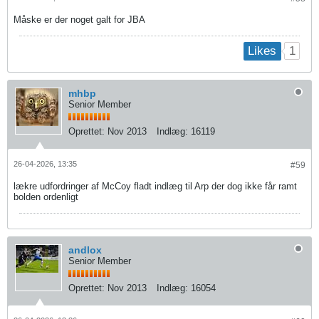
Måske er der noget galt for JBA
1
Likes
mhbp
Senior Member
Oprettet:
Nov 2013
Indlæg:
16119
26-04-2026, 13:35
#59
lækre udfordringer af McCoy fladt indlæg til Arp der dog ikke får ramt
bolden ordenligt
andlox
Senior Member
Oprettet:
Nov 2013
Indlæg:
16054