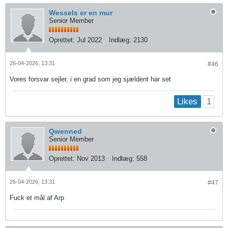
Wessels er en mur
Senior Member
Oprettet:
Jul 2022
Indlæg:
2130
26-04-2026, 13:31
#46
Vores forsvar sejler, i en grad som jeg sjældent har set
1
Likes
Qwenned
Senior Member
Oprettet:
Nov 2013
Indlæg:
558
26-04-2026, 13:31
#47
Fuck et mål af Arp