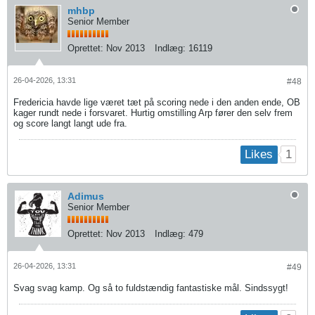
mhbp
Senior Member
Oprettet:
Nov 2013
Indlæg:
16119
26-04-2026, 13:31
#48
Fredericia havde lige været tæt på scoring nede i den anden ende, OB
kager rundt nede i forsvaret. Hurtig omstilling Arp fører den selv frem
og score langt langt ude fra.
1
Likes
Adimus
Senior Member
Oprettet:
Nov 2013
Indlæg:
479
26-04-2026, 13:31
#49
Svag svag kamp. Og så to fuldstændig fantastiske mål. Sindssygt!