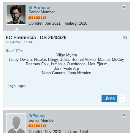
El Profesor
Senior Member
Oprettet:
Jan 2021
Indlæg:
1616
FC Fredericia - OB 26/04/26
#1
26-04-2026, 12:14
Start-11'er:
Viljar Myhra
Leroy Owusu, Nicolas Bürgy, Julius Berthel Askou, Marcus McCoy
Rasmus Falk, Ismahila Ouedraogo, Max Ejdum
Jann-Fiete Arp
Noah Ganaus, Jona Niemiec
Tags:
Ingen
1
Likes
JrEwing
Senior Member
Oprettet:
Nov 2013
Indlæg:
1358