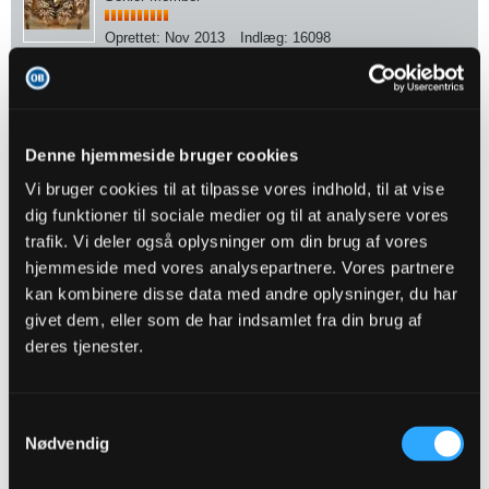
Oprettet:
Nov 2013
Indlæg:
16098
26-04-2026, 13:00
#5
Askou nede efter knap et min. header en bold væk efter et langt fcf
indkast. Rammer modstanderen i nakken.
Denne hjemmeside bruger cookies
Yaya sendt til opvarmning
Vi bruger cookies til at tilpasse vores indhold, til at vise
dig funktioner til sociale medier og til at analysere vores
trafik. Vi deler også oplysninger om din brug af vores
mhbp
hjemmeside med vores analysepartnere. Vores partnere
Senior Member
kan kombinere disse data med andre oplysninger, du har
Oprettet:
Nov 2013
Indlæg:
16098
givet dem, eller som de har indsamlet fra din brug af
deres tjenester.
26-04-2026, 13:03
#6
lækre detaljer af ejdum - fin stikning i dybden til Niemich, der stopper
op og spiller tilbage, i samme øjeblik kan man høre Zorniger der råber
Samtykkevalg
"JONA" - han var ikke tilfreds
Nødvendig