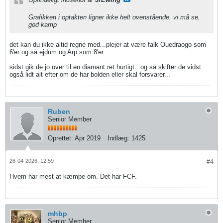
Grafikken i optakten ligner ikke helt ovenstående, vi må se,
god kamp
det kan du ikke altid regne med...plejer at være falk Ouedraogo som
6'er og så ejdum og Arp som 8'er
sidst gik de jo over til en diamant ret hurtigt...og så skifter de vidst
også lidt alt efter om de har bolden eller skal forsvarer...
Ruben
Senior Member
Oprettet:
Apr 2019
Indlæg:
1425
26-04-2026, 12:59
#4
Hvem har mest at kæmpe om. Det har FCF.
mhbp
Senior Member