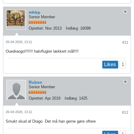
mhbp
Senior Member
Oprettet:
Nov 2013
Indlæg:
16098
26-04-2026, 13:11
#11
Ouedraogo!!!!!!! halvflugter lækkert mål!!!!
1
Likes
Ruben
Senior Member
Oprettet:
Apr 2019
Indlæg:
1425
26-04-2026, 13:11
#12
Smukt skud af Drago. Det må han gerne gøre oftere