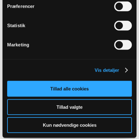
Præferencer
mhbp
Senior Member
Oprettet:
Nov 2013
Indlæg:
16098
Statistik
26-04-2026, 13:06
#7
Marketing
Fredericia med masser småspil i og omkring OBs felt - de brodere sig
igennem. FCF med langskud lige på stolpen
Vis detaljer
mhbp
Senior Member
Tillad alle cookies
Oprettet:
Nov 2013
Indlæg:
16098
Tillad valgte
26-04-2026, 13:09
#8
Falk leger forsvarer - kager rundt i det, ender med stor FCF chance fra
kort hold - dog dårlig afslutning
Kun nødvendige cookies