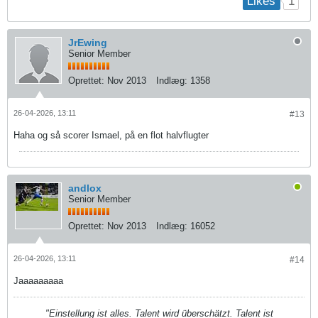
1
Likes
JrEwing
Senior Member
Oprettet:
Nov 2013
Indlæg:
1358
26-04-2026, 13:11
#13
Haha og så scorer Ismael, på en flot halvflugter
andlox
Senior Member
Oprettet:
Nov 2013
Indlæg:
16052
26-04-2026, 13:11
#14
Jaaaaaaaaa
"Einstellung ist alles. Talent wird überschätzt. Talent ist