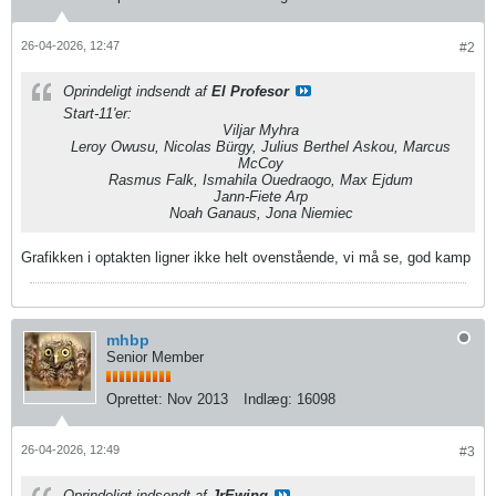
26-04-2026, 12:47
#2
Oprindeligt indsendt af
El Profesor
Start-11'er:
Viljar Myhra
Leroy Owusu, Nicolas Bürgy, Julius Berthel Askou, Marcus
McCoy
Rasmus Falk, Ismahila Ouedraogo, Max Ejdum
Jann-Fiete Arp
Noah Ganaus, Jona Niemiec
Grafikken i optakten ligner ikke helt ovenstående, vi må se, god kamp
mhbp
Senior Member
Oprettet:
Nov 2013
Indlæg:
16098
26-04-2026, 12:49
#3
Oprindeligt indsendt af
JrEwing