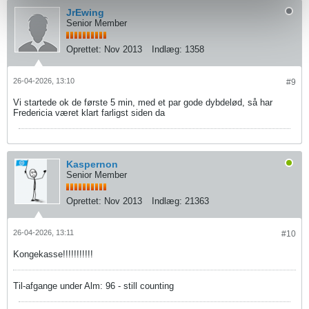
JrEwing
Senior Member
Oprettet:
Nov 2013
Indlæg:
1358
26-04-2026, 13:10
#9
Vi startede ok de første 5 min, med et par gode dybdelød, så har
Fredericia været klart farligst siden da
Kaspernon
Senior Member
Oprettet:
Nov 2013
Indlæg:
21363
26-04-2026, 13:11
#10
Kongekasse!!!!!!!!!!!
Til-afgange under Alm: 96 - still counting