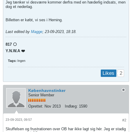
Jeg tænker vi desværre kommer derfra med en hæderlig indsats, men
dog et nederlag.
Billetten er købt, vi ses i Herning.
Last edited by
Magge
;
23-09-2023, 18:18
.
817 ⚪️
Y.N.W.A ❤️
Tags:
Ingen
2
Likes
Københavnstinker
Senior Member
Oprettet:
Nov 2013
Indlæg:
1590
23-09-2023, 09:57
#2
Skuffelsen og frustrationen over OB har ikke lagt sig hér. Jeg er stadig