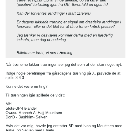
være ret typisk OB at vinde derinde, og så kører den
“positive” fortælling igen fra OB, Ihvertfald en uges tid.
Kan der forventes ændringer i start 11’eren?
Er dagens lukkede træning et signal om drastiske ændringer i
forsvaret, eller er det blot for at få ro fra en kritisk presse?
Jeg tænker vi desværre kommer derfra med en hæderlig
indsats, men dog et nederlag.
Billetten er købt, vi ses i Herning.
Når trænerne lukker træningen ser jeg det som at der sker noget nyt.
Ifølge nogle beretninger fra gårsdagens træning på X, prøvede de at
spille 3-4-3
Kunne det være en ting?
Til træningen igår spillede de vidst:
MH
Slots-BP-Helander
Owusu-Manneh-Al Hajj-Mouritsen
DonD - Bashkim- Selven
Hvis det var mig, havde jeg erstatter BP med Ivan og Mouritsen med
Aske, og Selven med Charly…