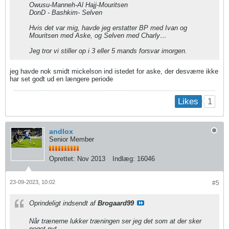
Owusu-Manneh-Al Hajj-Mouritsen
DonD - Bashkim- Selven
Hvis det var mig, havde jeg erstatter BP med Ivan og
Mouritsen med Aske, og Selven med Charly…
Jeg tror vi stiller op i 3 eller 5 mands forsvar imorgen.
jeg havde nok smidt mickelson ind istedet for aske, der desværre ikke
har set godt ud en længere periode
1
Likes
andlox
Senior Member
Oprettet:
Nov 2013
Indlæg:
16046
23-09-2023, 10:02
#5
Oprindeligt indsendt af
Brogaard99
Når trænerne lukker træningen ser jeg det som at der sker
noget nyt.