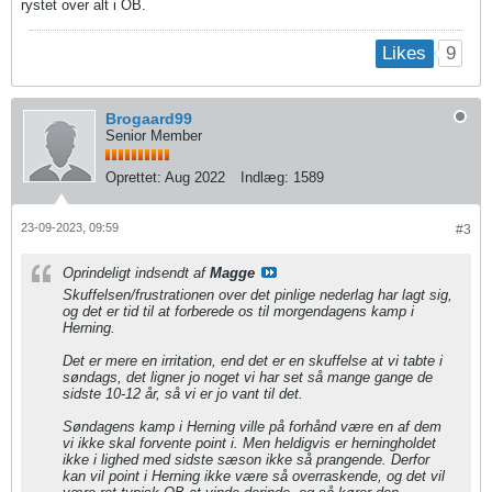
rystet over alt i OB.
9
Likes
Brogaard99
Senior Member
Oprettet:
Aug 2022
Indlæg:
1589
23-09-2023, 09:59
#3
Oprindeligt indsendt af
Magge
Skuffelsen/frustrationen over det pinlige nederlag har lagt sig,
og det er tid til at forberede os til morgendagens kamp i
Herning.
Det er mere en irritation, end det er en skuffelse at vi tabte i
søndags, det ligner jo noget vi har set så mange gange de
sidste 10-12 år, så vi er jo vant til det.
Søndagens kamp i Herning ville på forhånd være en af dem
vi ikke skal forvente point i. Men heldigvis er herningholdet
ikke i lighed med sidste sæson ikke så prangende. Derfor
kan vil point i Herning ikke være så overraskende, og det vil