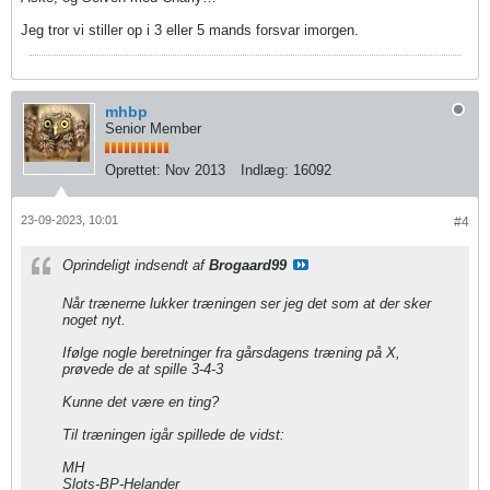
Jeg tror vi stiller op i 3 eller 5 mands forsvar imorgen.
mhbp
Senior Member
Oprettet:
Nov 2013
Indlæg:
16092
23-09-2023, 10:01
#4
Oprindeligt indsendt af
Brogaard99
Når trænerne lukker træningen ser jeg det som at der sker
noget nyt.
Ifølge nogle beretninger fra gårsdagens træning på X,
prøvede de at spille 3-4-3
Kunne det være en ting?
Til træningen igår spillede de vidst:
MH
Slots-BP-Helander