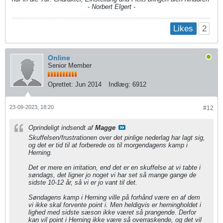
- Norbert Elgert -
2
Likes
Online
Senior Member
Oprettet:
Jun 2014
Indlæg:
6912
23-09-2023, 18:20
#12
Oprindeligt indsendt af
Magge
Skuffelsen/frustrationen over det pinlige nederlag har lagt sig,
og det er tid til at forberede os til morgendagens kamp i
Herning.
Det er mere en irritation, end det er en skuffelse at vi tabte i
søndags, det ligner jo noget vi har set så mange gange de
sidste 10-12 år, så vi er jo vant til det.
Søndagens kamp i Herning ville på forhånd være en af dem
vi ikke skal forvente point i. Men heldigvis er herningholdet i
lighed med sidste sæson ikke været så prangende. Derfor
kan vil point i Herning ikke være så overraskende, og det vil