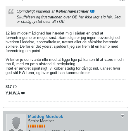
Oprindeligt indsendt af
Københavnstinker
Skuffelsen og frustrationen over OB har ikke lagt sig hér. Jeg
er stadig rystet over alt i OB.
12 års middelmådighed har hærdet mig i sådan en grad at
forventningerne er meget små. Samtidig ser jeg ingen troværdighed
hverken i ledelse, sportsdirektør, træner eller de såkaldte bærende
spillere. Derfor er det yderst sjældent jeg ser frem til en kamp med
forventning om point.
Vi kører jo den vante rille med at ligge lige på kanten til at være med i
top 6, med en pæn afstand til nedrykning.
Intet er ændret sportsligt, vi køber stadig for dårligt ind, uanset hvor
god stil BW fører, og hvor godt han kommunikerer.
817 ⚪️
Y.N.W.A ❤️
Maddog Murdock
Senior Member