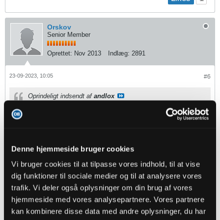
Orskov
Senior Member
Oprettet:
Nov 2013
Indlæg:
2891
23-09-2023, 10:05
#6
Oprindeligt indsendt af
andlox
Hvad med Nico? Han var én af de få som præsterede men så
forsvandt han igen på bænken.
Hvis man spiller med wingbacks forstår jeg nu godt, hvis Nico ikke
rigtigt er i spil på venstresiden. Der er bare nødt til at komme noget
Denne hjemmeside bruger cookies
offensivt fra backsne' hvis det skal give mening. Jeg tror godt
Mouritsen kan blive et frisk pust der, i hvert fald offensivt.
Vi bruger cookies til at tilpasse vores indhold, til at vise
dig funktioner til sociale medier og til at analysere vores
trafik. Vi deler også oplysninger om din brug af vores
andlox
hjemmeside med vores analysepartnere. Vores partnere
Senior Member
kan kombinere disse data med andre oplysninger, du har