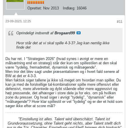
Oprettet:
Nov 2013
Indlæg:
16046
23-09-2023, 12:25
#11
Oprindeligt indsendt af
Brogaard99
Hvor står det at vi skal spille 4-3-3? Jeg kan nemlig ikke
finde det
Du har ret. I "Strategien 2026" (hvad synes i øvrigt er mere en
målsætning end en strategi) står der kun om spillestilen at den skal
være "tydelig, fremadrettet, dynamisk og målsøgende".
Men tror det blev sagt under præsentationen og i hvert fald senere af
BW at det er 4-3-3.
Men faktisk siger tallene ja ikke så meget om hvordan man spiller. Du
kan ja med de forskellige tal-kombinationer spille mere offensivt eller
defensivt, mere afventede og dybt stående eller mere aggressivt og
højt pressende, det afhænger i store dele ja for eks. om på hvilken
zone du presser. Og hvad siger i øvrigt "tydelig", "dynamisk" eller
"målsøgende"? Hver klar spillestil er vel "tydelig" og er der et hold som
søger ikke efter at score mål?
"Einstellung ist alles. Talent wird überschätzt. Talent ist
Grundvoraussetzung, ohne Talent geht nichts, aber Talent stellt dich
nur in die Tür. Charakter, Einstellung und Fleiß bringen dich hindurch"