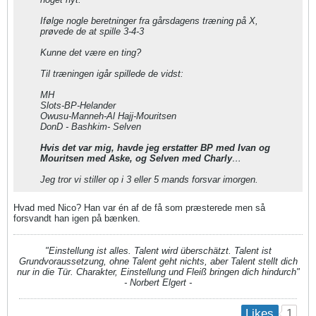
Ifølge nogle beretninger fra gårsdagens træning på X,
prøvede de at spille 3-4-3
Kunne det være en ting?
Til træningen igår spillede de vidst:
MH
Slots-BP-Helander
Owusu-Manneh-Al Hajj-Mouritsen
DonD - Bashkim- Selven
Hvis det var mig, havde jeg erstatter BP med Ivan og
Mouritsen med Aske, og Selven med Charly
…
Jeg tror vi stiller op i 3 eller 5 mands forsvar imorgen.
Hvad med Nico? Han var én af de få som præsterede men så
forsvandt han igen på bænken.
"Einstellung ist alles. Talent wird überschätzt. Talent ist
Grundvoraussetzung, ohne Talent geht nichts, aber Talent stellt dich
nur in die Tür. Charakter, Einstellung und Fleiß bringen dich hindurch"
- Norbert Elgert -
1
Likes