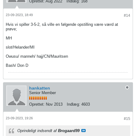
Oprettet:
Aug 2022
Indlæg:
168
23-09-2023, 18:49
#14
Hvis vi spiller 3-5-2, så ville en følgende opstilling være værd at
prøve;
MH
slot/Helander/MI
Owusu/ manneh/ hajj/CN/Mauritsen
Bash/ Don D
hankatten
Senior Member
Oprettet:
Nov 2013
Indlæg:
4603
23-09-2023, 19:26
#15
Oprindeligt indsendt af
Brogaard99