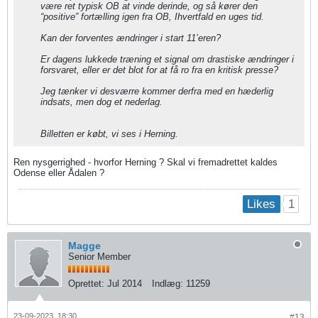
være ret typisk OB at vinde derinde, og så kører den
“positive” fortælling igen fra OB, Ihvertfald en uges tid.
Kan der forventes ændringer i start 11’eren?
Er dagens lukkede træning et signal om drastiske ændringer i
forsvaret, eller er det blot for at få ro fra en kritisk presse?
Jeg tænker vi desværre kommer derfra med en hæderlig
indsats, men dog et nederlag.
Billetten er købt, vi ses i Herning.
Ren nysgerrighed - hvorfor Herning ? Skal vi fremadrettet kaldes
Odense eller Ådalen ?
1
Likes
Magge
Senior Member
Oprettet:
Jul 2014
Indlæg:
11259
23-09-2023, 18:30
#13