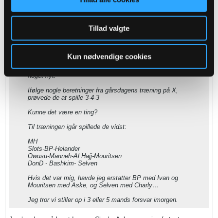
Oprettet:
Nov 2013
Indlæg:
4603
Tillad valgte
23-09-2023, 11:05
#8
Oprindeligt indsendt af
Brogaard99
Kun nødvendige cookies
Når trænerne lukker træningen ser jeg det som at der sker
noget nyt.
Ifølge nogle beretninger fra gårsdagens træning på X,
prøvede de at spille 3-4-3
Kunne det være en ting?
Til træningen igår spillede de vidst:
MH
Slots-BP-Helander
Owusu-Manneh-Al Hajj-Mouritsen
DonD - Bashkim- Selven
Hvis det var mig, havde jeg erstatter BP med Ivan og
Mouritsen med Aske, og Selven med Charly…
Jeg tror vi stiller op i 3 eller 5 mands forsvar imorgen.