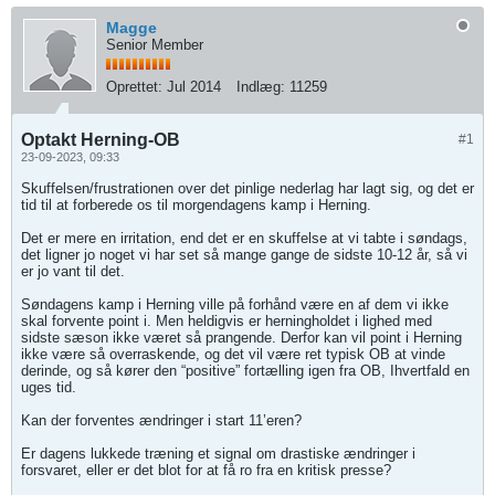
Magge
Senior Member
Oprettet:
Jul 2014
Indlæg:
11259
Optakt Herning-OB
#1
23-09-2023, 09:33
Skuffelsen/frustrationen over det pinlige nederlag har lagt sig, og det er
tid til at forberede os til morgendagens kamp i Herning.
Det er mere en irritation, end det er en skuffelse at vi tabte i søndags,
det ligner jo noget vi har set så mange gange de sidste 10-12 år, så vi
er jo vant til det.
Søndagens kamp i Herning ville på forhånd være en af dem vi ikke
skal forvente point i. Men heldigvis er herningholdet i lighed med
sidste sæson ikke været så prangende. Derfor kan vil point i Herning
ikke være så overraskende, og det vil være ret typisk OB at vinde
derinde, og så kører den “positive” fortælling igen fra OB, Ihvertfald en
uges tid.
Kan der forventes ændringer i start 11’eren?
Er dagens lukkede træning et signal om drastiske ændringer i
forsvaret, eller er det blot for at få ro fra en kritisk presse?