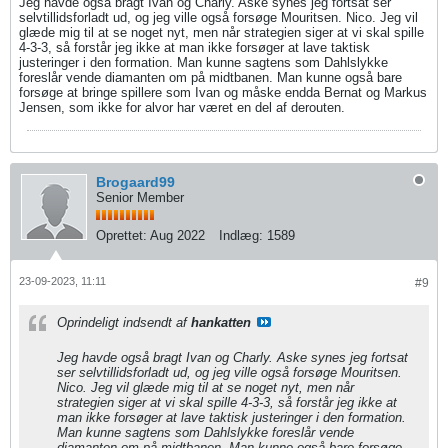
Jeg havde også bragt Ivan og Charly. Aske synes jeg fortsat ser
selvtillidsforladt ud, og jeg ville også forsøge Mouritsen. Nico. Jeg vil
glæde mig til at se noget nyt, men når strategien siger at vi skal spille
4-3-3, så forstår jeg ikke at man ikke forsøger at lave taktisk
justeringer i den formation. Man kunne sagtens som Dahlslykke
foreslår vende diamanten om på midtbanen. Man kunne også bare
forsøge at bringe spillere som Ivan og måske endda Bernat og Markus
Jensen, som ikke for alvor har været en del af derouten.
Brogaard99
Senior Member
Oprettet:
Aug 2022
Indlæg:
1589
23-09-2023, 11:11
#9
Oprindeligt indsendt af
hankatten
Jeg havde også bragt Ivan og Charly. Aske synes jeg fortsat
ser selvtillidsforladt ud, og jeg ville også forsøge Mouritsen.
Nico. Jeg vil glæde mig til at se noget nyt, men når
strategien siger at vi skal spille 4-3-3, så forstår jeg ikke at
man ikke forsøger at lave taktisk justeringer i den formation.
Man kunne sagtens som Dahlslykke foreslår vende
diamanten om på midtbanen. Man kunne også bare forsøge