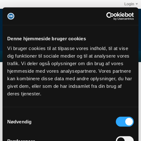
Login
Denne hjemmeside bruger cookies
Vi bruger cookies til at tilpasse vores indhold, til at vise
dig funktioner til sociale medier og til at analysere vores
trafik. Vi deler også oplysninger om din brug af vores
Forum
Club OB's debatforum
Odense Boldklub
hjemmeside med vores analysepartnere. Vores partnere
Optakt Herning-OB
kan kombinere disse data med andre oplysninger, du har
givet dem, eller som de har indsamlet fra din brug af
deres tjenester.
Filter
Samtykkevalg
Nødvendig
No photos found.