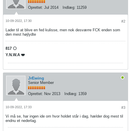
Oprettet:
Jul 2014
Indlæg:
11259
10-09-2022, 17:30
#2
Lader til at blive en fed kulisse, men nok desværre FCK enden som
den mest højlydte
817 ⚪️
Y.N.W.A ❤️
JrEwing
Senior Member
Oprettet:
Nov 2013
Indlæg:
1359
10-09-2022, 17:33
#3
Vi må se, har ingen ide om hvor holdet står i dag, hælder dog mest til
endnu et nederlag.