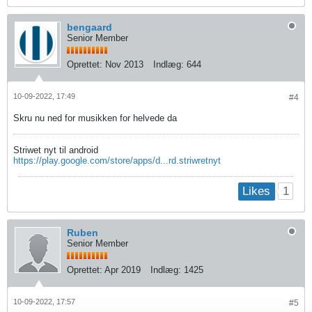
bengaard
Senior Member
Oprettet:
Nov 2013
Indlæg:
644
10-09-2022, 17:49
#4
Skru nu ned for musikken for helvede da
Striwet nyt til android
https://play.google.com/store/apps/d...rd.striwretnyt
1
Likes
Ruben
Senior Member
Oprettet:
Apr 2019
Indlæg:
1425
10-09-2022, 17:57
#5