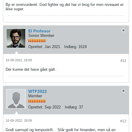
Bp er overvurderet. God fighter og det har vi brug for men niveauet er
ikke super.
El Profesor
Senior Member
Oprettet:
Jan 2021
Indlæg:
1619
10-09-2022, 18:09
#11
Der kunne det have gået galt..
WTF2022
Member
Oprettet:
Sep 2022
Indlæg:
37
10-09-2022, 18:09
#12
Godt samspil og temposkift... Står godt for hinanden, men så en