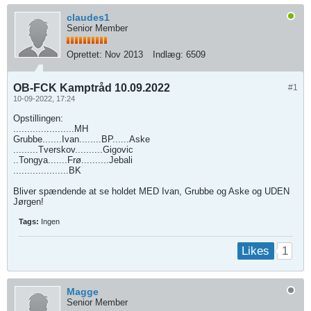
claudes1
Senior Member
Oprettet:
Nov 2013
Indlæg:
6509
OB-FCK Kamptråd 10.09.2022
#1
10-09-2022, 17:24
Opstillingen:
......................MH
Grubbe.......Ivan........BP......Aske
.........Tverskov..........Gigovic
..Tongya.......Frø..........Jebali
....................BK
Bliver spændende at se holdet MED Ivan, Grubbe og Aske og UDEN
Jørgen!
Tags:
Ingen
1
Likes
Magge
Senior Member