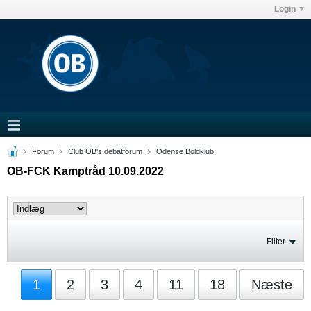
Login
Forum
Club OB's debatforum
Odense Boldklub
OB-FCK Kamptråd 10.09.2022
Filter
1
2
3
4
11
18
Næste