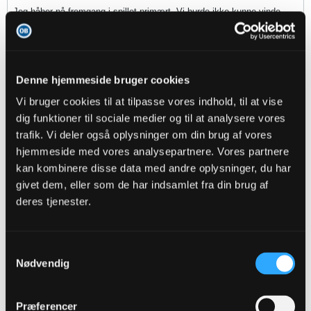
Jeg håber på fremgang i spillet primært. Vi burde ikke kunne vinde,
men har før spillet særlig godt mod de helt gode. Det er vigtigt at
starte godt så spillerne kan have troen og gejsten.
Håber Ivan kan præstere allerede i dag.
Denne hjemmeside bruger cookies
MandenFraFyn
Vi bruger cookies til at tilpasse vores indhold, til at vise
Member
dig funktioner til sociale medier og til at analysere vores
Oprettet:
Mar 2019
Indlæg:
31
trafik. Vi deler også oplysninger om din brug af vores
hjemmeside med vores analysepartnere. Vores partnere
10-09-2022, 18:00
#6
kan kombinere disse data med andre oplysninger, du har
givet dem, eller som de har indsamlet fra din brug af
Hvad betyder tifoen?
deres tjenester.
andlox
Senior Member
Samtykkevalg
Nødvendig
Oprettet:
Nov 2013
Indlæg:
16054
Præferencer
10-09-2022, 18:00
#7