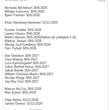
04-03-2025, 09:34
#153
Nicholas Michelson 30/6-2025
Mihajlo Ivancevic 30/6-2025
Bjørn Paulsen 30/6-2025
Elias Hansborg-Sørensen 31/12-2025
Gustav Grubbe 30/6-2026
Leeroy Owusu 30/6-2026
Martin Hansen 30/6-2026(Option på ydeligere 1 år)
Markus Jensen 30/6-2026
Nikolaj Juul-Sandberg 30/6-2026
Tom Trybull 30/6-2026
Don Deedson 30/6-202​7​
Yaya Bojang 30/6-2027
Luca Kjerrumgaard 30/6-2027
Julius Berthel Askou 30/6-2027
Jakob Bonde 30/6-2027
William Christian Martin 30/6-2027
Nicolas Bürgy 30/6-2027
Jay-Roy Grot 30/6-2027
Marcus McCoy 30/6-2028​
Max Ejdum 30/6-2028
Viljar Myhra 31/12-2028
James Gomez 31/12-2028​​