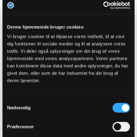
fmprOB
Senior Member
Denne hjemmeside bruger cookies
Oprettet:
Nov 2013
Indlæg:
45733
Vi bruger cookies til at tilpasse vores indhold, til at vise
dig funktioner til sociale medier og til at analysere vores
01-09-2025, 09:31
#157
trafik. Vi deler også oplysninger om din brug af vores
Elias Hansborg-Sørensen 31/12-2025
hjemmeside med vores analysepartnere. Vores partnere
Gustav Grubbe 30/6-2026
kan kombinere disse data med andre oplysninger, du har
Leeroy Owusu 30/6-2026
Martin Hansen 30/6-2026(Option på ydeligere 1 år)
givet dem, eller som de har indsamlet fra din brug af
Tom Trybull 30/6-2026
deres tjenester.
Bjørn Paulsen 30/6-2026
Theo Sander 30/6-2026(leje med option)
Mads Abrahamsen 30/6-2026
Yaya Bojang 30/6-2027
Samtykkevalg
Julius Berthel Askou 30/6-2027
Nødvendig
Jakob Bonde 30/6-2027
William Christian Martin 30/6-2027
Nicolas Bürgy 30/6-2027
Jay-Roy Grot 30/6-2027
Præferencer
Markus Jensen 30/6-2027(udlejet til Utrecht 30/2026 med option)
Vitus Friis 30/6-2027