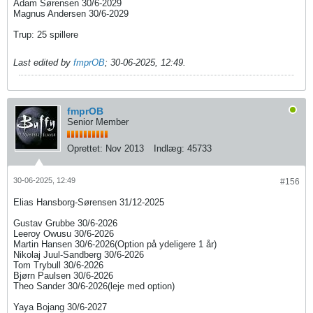
Adam Sørensen 30/6-2029​
Magnus Andersen 30/6-2029
Trup: 25 spillere​​​
Last edited by
fmprOB
;
30-06-2025, 12:49
.
fmprOB
Senior Member
Oprettet:
Nov 2013
Indlæg:
45733
30-06-2025, 12:49
#156
Elias Hansborg-Sørensen 31/12-2025
Gustav Grubbe 30/6-2026
Leeroy Owusu 30/6-2026
Martin Hansen 30/6-2026(Option på ydeligere 1 år)
Nikolaj Juul-Sandberg 30/6-2026
Tom Trybull 30/6-2026
Bjørn Paulsen 30/6-2026
Theo Sander 30/6-2026(leje med option)
Yaya Bojang 30/6-2027