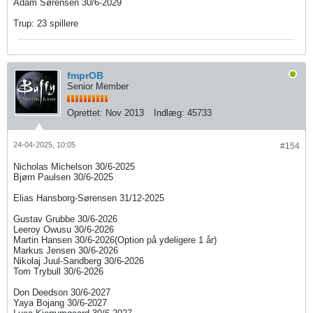
Adam Sørensen 30/6-2029​
Trup: 23 spillere​
fmprOB
Senior Member
Oprettet:
Nov 2013
Indlæg:
45733
24-04-2025, 10:05
#154
Nicholas Michelson 30/6-2025
Bjørn Paulsen 30/6-2025
Elias Hansborg-Sørensen 31/12-2025
Gustav Grubbe 30/6-2026
Leeroy Owusu 30/6-2026
Martin Hansen 30/6-2026(Option på ydeligere 1 år)
Markus Jensen 30/6-2026
Nikolaj Juul-Sandberg 30/6-2026
Tom Trybull 30/6-2026
Don Deedson 30/6-202​7​
Yaya Bojang 30/6-2027