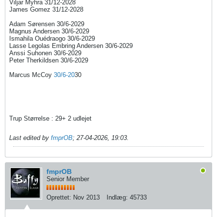
Viljar Myhra 31/12-2028
James Gomez 31/12-2028​​
Adam Sørensen 30/6-2029​
Magnus Andersen 30/6-2029​
Ismahila Ouédraogo 30/6-2029
Lasse Legolas Embring Andersen 30/6-2029
Anssi Suhonen 30/6-2029
Peter Therkildsen 30/6-2029
Marcus McCoy
30/6-20
30
Trup Størrelse : 29+ 2 udlejet
Last edited by
fmprOB
;
27-04-2026, 19:03
.
fmprOB
Senior Member
Oprettet:
Nov 2013
Indlæg:
45733