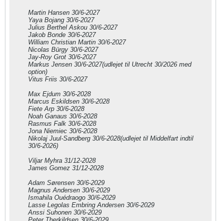
Martin Hansen 30/6-2027
Yaya Bojang 30/6-2027
Julius Berthel Askou 30/6-2027
Jakob Bonde 30/6-2027
William Christian Martin 30/6-2027
Nicolas Bürgy 30/6-2027
Jay-Roy Grot 30/6-2027
Markus Jensen 30/6-2027(udlejet til Utrecht 30/2026 med
option)
Vitus Friis 30/6-2027
Max Ejdum 30/6-2028
Marcus Eskildsen 30/6-2028
Fiete Arp 30/6-2028
Noah Ganaus 30/6-2028
Rasmus Falk 30/6-2028
Jona Niemiec 30/6-2028
Nikolaj Juul-Sandberg 30/6-2028(udlejet til Middelfart indtil
30/6-2026)
Viljar Myhra 31/12-2028
James Gomez 31/12-2028​​
Adam Sørensen 30/6-2029​
Magnus Andersen 30/6-2029​
Ismahila Ouédraogo 30/6-2029
Lasse Legolas Embring Andersen 30/6-2029
Anssi Suhonen 30/6-2029
Peter Therkildsen 30/6-2029