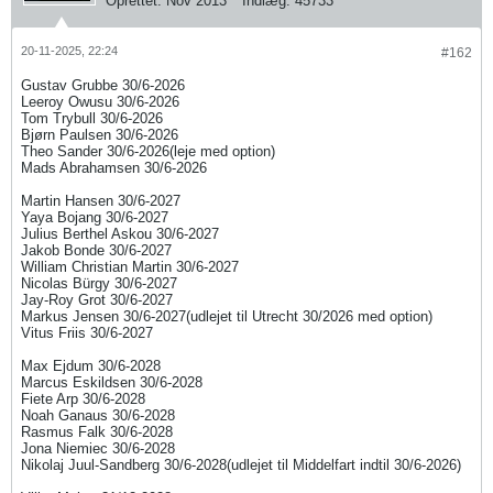
Oprettet:
Nov 2013
Indlæg:
45733
20-11-2025, 22:24
#162
Gustav Grubbe 30/6-2026
Leeroy Owusu 30/6-2026
Tom Trybull 30/6-2026
Bjørn Paulsen 30/6-2026
Theo Sander 30/6-2026(leje med option)
Mads Abrahamsen 30/6-2026
Martin Hansen 30/6-2027
Yaya Bojang 30/6-2027
Julius Berthel Askou 30/6-2027
Jakob Bonde 30/6-2027
William Christian Martin 30/6-2027
Nicolas Bürgy 30/6-2027
Jay-Roy Grot 30/6-2027
Markus Jensen 30/6-2027(udlejet til Utrecht 30/2026 med option)
Vitus Friis 30/6-2027
Max Ejdum 30/6-2028
Marcus Eskildsen 30/6-2028
Fiete Arp 30/6-2028
Noah Ganaus 30/6-2028
Rasmus Falk 30/6-2028
Jona Niemiec 30/6-2028
Nikolaj Juul-Sandberg 30/6-2028(udlejet til Middelfart indtil 30/6-2026)