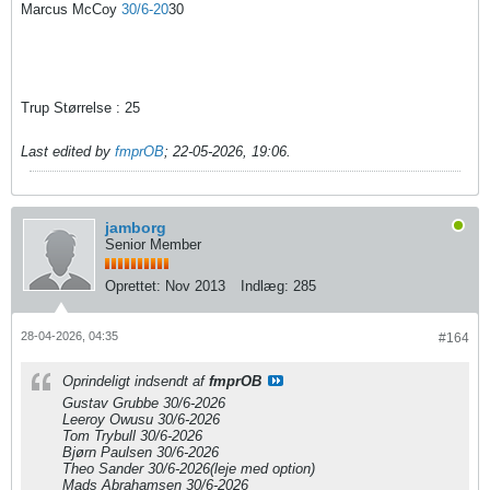
Marcus McCoy
30/6-20
30
Trup Størrelse : 25
Last edited by
fmprOB
;
22-05-2026, 19:06
.
jamborg
Senior Member
Oprettet:
Nov 2013
Indlæg:
285
28-04-2026, 04:35
#164
Oprindeligt indsendt af
fmprOB
Gustav Grubbe 30/6-2026
Leeroy Owusu 30/6-2026
Tom Trybull 30/6-2026
Bjørn Paulsen 30/6-2026
Theo Sander 30/6-2026(leje med option)
Mads Abrahamsen 30/6-2026