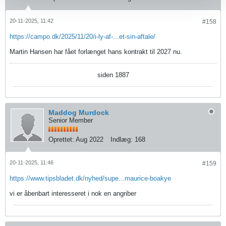
20-11-2025, 11:42
#158
https://campo.dk/2025/11/20/i-ly-af-...et-sin-aftale/
Martin Hansen har fået forlænget hans kontrakt til 2027 nu.
siden 1887
Maddog Murdock
Senior Member
Oprettet:
Aug 2022
Indlæg:
168
20-11-2025, 11:46
#159
https://www.tipsbladet.dk/nyhed/supe...maurice-boakye
vi er åbenbart interesseret i nok en angriber