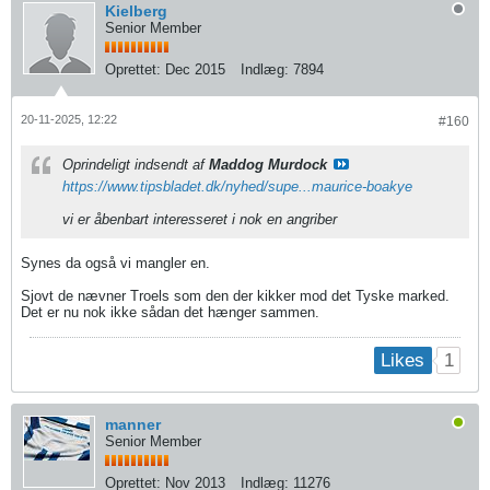
Kielberg
Senior Member
Oprettet:
Dec 2015
Indlæg:
7894
20-11-2025, 12:22
#160
Oprindeligt indsendt af
Maddog Murdock
https://www.tipsbladet.dk/nyhed/supe...maurice-boakye
vi er åbenbart interesseret i nok en angriber
Synes da også vi mangler en.
Sjovt de nævner Troels som den der kikker mod det Tyske marked.
Det er nu nok ikke sådan det hænger sammen.
1
Likes
manner
Senior Member
Oprettet:
Nov 2013
Indlæg:
11276