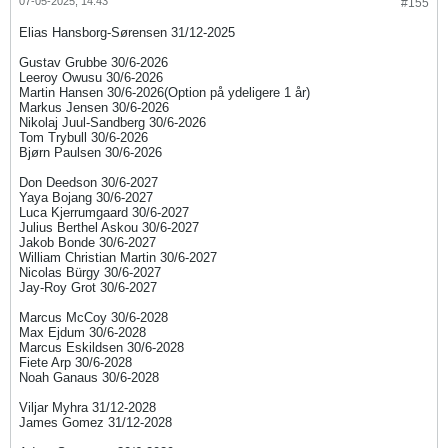
07-05-2025, 14:43
#155
Elias Hansborg-Sørensen 31/12-2025
Gustav Grubbe 30/6-2026
Leeroy Owusu 30/6-2026
Martin Hansen 30/6-2026(Option på ydeligere 1 år)
Markus Jensen 30/6-2026
Nikolaj Juul-Sandberg 30/6-2026
Tom Trybull 30/6-2026
Bjørn Paulsen 30/6-2026
Don Deedson 30/6-202​7​
Yaya Bojang 30/6-2027
Luca Kjerrumgaard 30/6-2027
Julius Berthel Askou 30/6-2027
Jakob Bonde 30/6-2027
William Christian Martin 30/6-2027
Nicolas Bürgy 30/6-2027
Jay-Roy Grot 30/6-2027
Marcus McCoy 30/6-2028​
Max Ejdum 30/6-2028
Marcus Eskildsen 30/6-2028
Fiete Arp 30/6-2028
Noah Ganaus 30/6-2028
Viljar Myhra 31/12-2028
James Gomez 31/12-2028​​