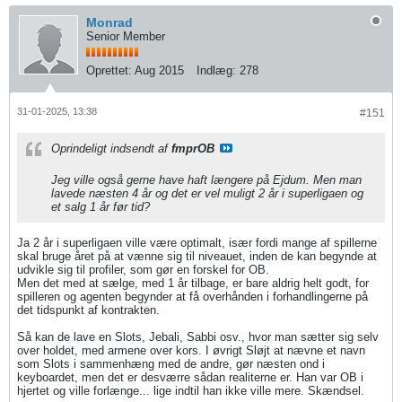
Monrad
Senior Member
Oprettet:
Aug 2015
Indlæg:
278
31-01-2025, 13:38
#151
Oprindeligt indsendt af
fmprOB
Jeg ville også gerne have haft længere på Ejdum. Men man
lavede næsten 4 år og det er vel muligt 2 år i superligaen og
et salg 1 år før tid?
Ja 2 år i superligaen ville være optimalt, især fordi mange af spillerne
skal bruge året på at vænne sig til niveauet, inden de kan begynde at
udvikle sig til profiler, som gør en forskel for OB.
Men det med at sælge, med 1 år tilbage, er bare aldrig helt godt, for
spilleren og agenten begynder at få overhånden i forhandlingerne på
det tidspunkt af kontrakten.
Så kan de lave en Slots, Jebali, Sabbi osv., hvor man sætter sig selv
over holdet, med armene over kors. I øvrigt Sløjt at nævne et navn
som Slots i sammenhæng med de andre, gør næsten ond i
keyboardet, men det er desværre sådan realiterne er. Han var OB i
hjertet og ville forlænge... lige indtil han ikke ville mere. Skændsel.