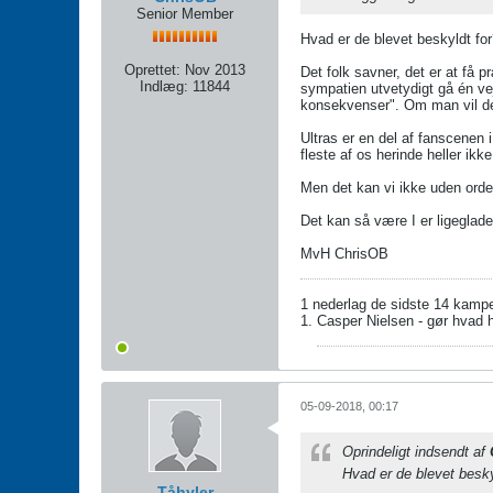
Senior Member
Hvad er de blevet beskyldt for
Oprettet:
Nov 2013
Det folk savner, det er at få p
Indlæg:
11844
sympatien utvetydigt gå én vej
konsekvenser". Om man vil det
Ultras er en del af fanscenen 
fleste af os herinde heller ikk
Men det kan vi ikke uden orden
Det kan så være I er ligeglade
MvH ChrisOB
1 nederlag de sidste 14 kampe
1. Casper Nielsen - gør hvad h
05-09-2018, 00:17
Oprindeligt indsendt af
Hvad er de blevet beskyl
Tåhyler