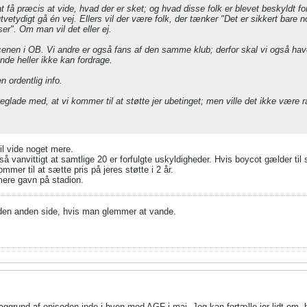
at få præcis at vide, hvad der er sket; og hvad disse folk er blevet beskyldt fo
tvetydigt gå én vej. Ellers vil der være folk, der tænker "Det er sikkert bare n
er". Om man vil det eller ej.
cenen i OB. Vi andre er også fans af den samme klub; derfor skal vi også have lo
nde heller ikke kan fordrage.
 ordentlig info.
eglade med, at vi kommer til at støtte jer ubetinget; men ville det ikke være r
il vide noget mere.
 så vanvittigt at samtlige 20 er forfulgte uskyldigheder. Hvis boycot gælder ti
mer til at sætte pris på jeres støtte i 2 år.
mere gavn på stadion.
 den anden side, hvis man glemmer at vande.
grund af episoden inde i byen mod AGF i maj. Jeg kan fortælle jer lidt om, hvo