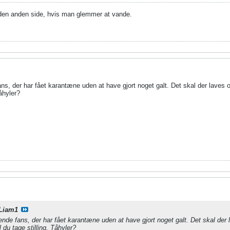
 den anden side, hvis man glemmer at vande.
ans, der har fået karantæne uden at have gjort noget galt. Det skal der lave
Tåhyler?
Liam1
ende fans, der har fået karantæne uden at have gjort noget galt. Det skal de
du tage stilling, Tåhyler?