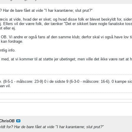
? Har de bare fået at vide "I har karantæne; slut prut?"
ræcis at vide, hvad der er sket; og hvad disse folk er blevet beskyldt for, siden
. Ellers vil der være folk, der tænker "Det er sikkert bare nogle fanatiske toss
 eller ej.
i OB. Vi andre er også fans af den samme klub; derfor skal vi også have lov til 
e kan fordrage.
tlig info.
 med, at vi kommer til at støtte jer ubetinget; men ville det ikke være rart at
. (8-5-1 - målscore: 23-9) 0 i de sidste 9 (6-3-0 - målscore: 16-6). 0 kampe 
an vil.
ChrisOB
dt for? Har de bare fået at vide "I har karantæne; slut prut?"