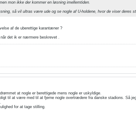
men mon ikke der kommer en løsning imellemtiden.
løsning, så vil ultras være ude og se nogle af U-holdene, hvor de viser deres st
lse af de uberettige karantæner ?
r når det ik er nærmere beskrevet .
indrømmet at nogle er berettigede mens nogle er uskyldige.
gt til at være med til at fjerne nogle overtrædere fra danske stadions. Så je
.
ighed for at tage stilling.