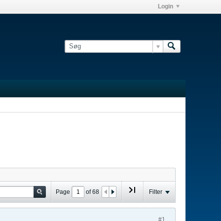
Login
Page
of
68
Filter
#1