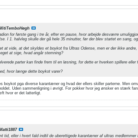
MitiTemboHøgh
adion for første gang i tre år, efter en pause, hvor arbejde desværre umuliggj
e. I 1. halvleg skulle der gå hele 35 minutter, før der blev startet en sang, og
et at vide, at det skyldes et boykot fra Ultras Odense, men er der ikke andre, 
meget at sige, hvad angår stemning?
lverede parter kan finde frem til en løsning, for dette er hverken spillere eller
ved, hvor længe dette boykot varer?
res boykot pga diverse karantæner og hvad der ellers skiller parterne. Men omven
oldet. Uden sammenligning i øvrigt. For pokker hvor jeg ønsker en stærk fans
 hvor er det latterligt.
Matti1887
 tid, eller i hvert fald indtil de uberettigede karantæner af ultras medlemmer f