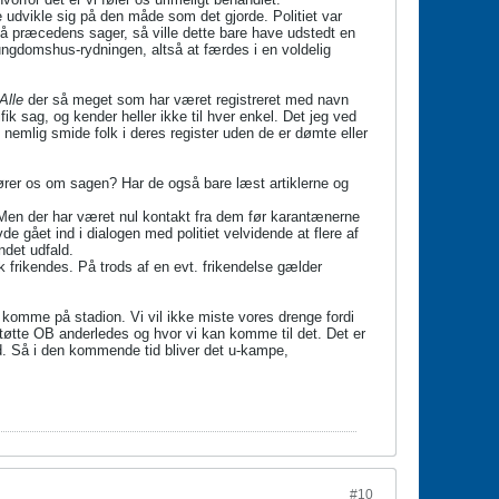
e udvikle sig på den måde som det gjorde. Politiet var
i på præcedens sager, så ville dette bare have udstedt en
 ungdomshus-rydningen, altså at færdes i en voldelig
Alle
der så meget som har været registreret med navn
ik sag, og kender heller ikke til hver enkel. Det jeg ved
 nemlig smide folk i deres register uden de er dømte eller
ører os om sagen? Har de også bare læst artiklerne og
. Men der har været nul kontakt fra dem før karantænerne
e gået ind i dialogen med politiet velvidende at flere af
det udfald.
lk frikendes. På trods af en evt. frikendelse gælder
 komme på stadion. Vi vil ikke miste vores drenge fordi
 støtte OB anderledes og hvor vi kan komme til det. Det er
ld. Så i den kommende tid bliver det u-kampe,
#10