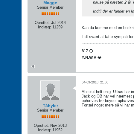
pause på næsten 2 år, 
Magge
Senior Member
Indtil der er fundet en 
Oprettet:
Jul 2014
Indlæg:
11259
Kan du komme med en beskrive
Lidt svært at fatte sympati fo
817 ⚪️
Y.N.W.A ❤️
04-09-2018, 21:30
Absolut helt enig. Ultras har 
Jack og OB har vel nærmest pli
ophæves før boycot ophæves
Fortæl noget mere så vi har mul
Tåhyler
Senior Member
Oprettet:
Nov 2013
Indlæg:
11952