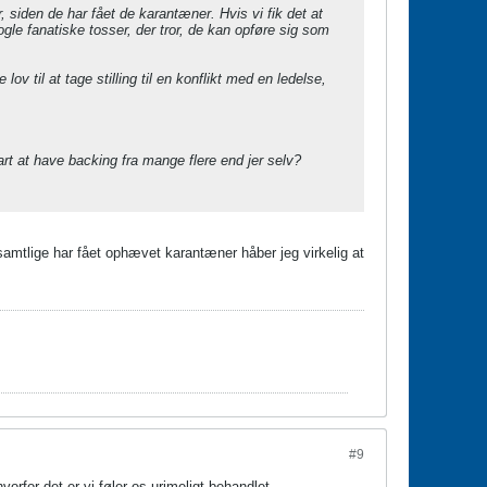
r, siden de har fået de karantæner. Hvis vi fik det at
ogle fanatiske tosser, der tror, de kan opføre sig som
v til at tage stilling til en konflikt med en ledelse,
art at have backing fra mange flere end jer selv?
l samtlige har fået ophævet karantæner håber jeg virkelig at
#9
rfor det er vi føler os urimeligt behandlet.