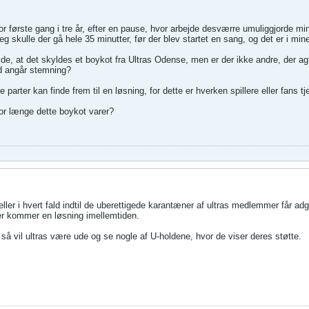
or første gang i tre år, efter en pause, hvor arbejde desværre umuliggjorde mi
eg skulle der gå hele 35 minutter, før der blev startet en sang, og det er i mine
vide, at det skyldes et boykot fra Ultras Odense, men er der ikke andre, der ag
ad angår stemning?
 parter kan finde frem til en løsning, for dette er hverken spillere eller fans t
or længe dette boykot varer?
ller i hvert fald indtil de uberettigede karantæner af ultras medlemmer får adg
r kommer en løsning imellemtiden.
, så vil ultras være ude og se nogle af U-holdene, hvor de viser deres støtte.