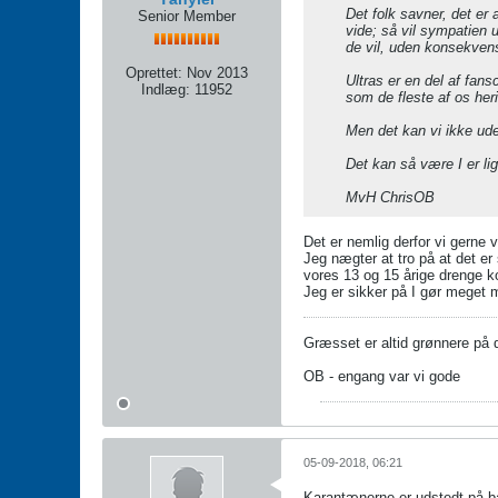
Det folk savner, det er 
Senior Member
vide; så vil sympatien u
de vil, uden konsekvens
Oprettet:
Nov 2013
Ultras er en del af fans
Indlæg:
11952
som de fleste af os heri
Men det kan vi ikke uden
Det kan så være I er lig
MvH ChrisOB
Det er nemlig derfor vi gerne v
Jeg nægter at tro på at det er
vores 13 og 15 årige drenge kom
Jeg er sikker på I gør meget 
Græsset er altid grønnere på
OB - engang var vi gode
05-09-2018, 06:21
Karantænerne er udstedt på bag