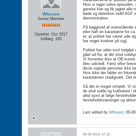
Hvis vi tager selve episoden, 
ganske klar og fik jagtet alle
bøde og detention indtil AGF v
Whoven
demonstration.
Senior Member
På baggrund af ovenstående si
eller haft en karantæne for ca
Oprettet:
Oct 2017
er, at politiet har været ude 
Indlæg:
183
har noget konkret på sig).
Politiet har uden tvivl indgå
gået ud fra, at der stod
voldsp
Vi forventer ikke at OB kunne 
blev udstedt. Først efter brev
disse sigtede personer ikke b
Hvis ikke der falder en frikend
karantænen stadigvæk. Det er
Så det er meget simpelt. Vi s
de skal sidde og kukkelure i d
altid sjovt at følge førstehol
førsteholdstræninger og aktione
Last edited by
Whoven
;
05-09
05-09-2018, 07:16