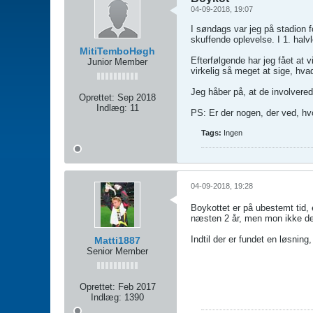
04-09-2018, 19:07
I søndags var jeg på stadion f
skuffende oplevelse. I 1. halvl
MitiTemboHøgh
Efterfølgende har jeg fået at 
Junior Member
virkelig så meget at sige, hv
Jeg håber på, at de involverede
Oprettet:
Sep 2018
Indlæg:
11
PS: Er der nogen, der ved, hv
Tags:
Ingen
04-09-2018, 19:28
Boykottet er på ubestemt tid, e
næsten 2 år, men mon ikke de
Indtil der er fundet en løsning
Matti1887
Senior Member
Oprettet:
Feb 2017
Indlæg:
1390