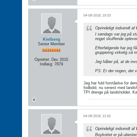
04-09-2018, 19:33
Oprindeligt indsendt af
I søndags var jeg på st
noget skuffende oplevels
Kielberg
Senior Member
Efterfølgende har jeg få
gruppering virkelig så 
Oprettet:
Dec 2015
Jeg håber på, at de invo
Indlæg:
7879
PS: Er der nogen, der 
Jeg har fuld forståelse for de
fodbold, nu senest med landsh
TPI drenge på landsholdet. Kæft
04-09-2018, 21:02
Oprindeligt indsendt af
Boykottet er på ubestemt