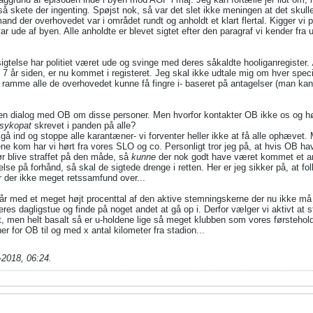
så skete der ingenting. Spøjst nok, så var det slet ikke meningen at det skull
 mand der overhovedet var i området rundt og anholdt et klart flertal. Kigger v
ar ude af byen. Alle anholdte er blevet sigtet efter den paragraf vi kender fra
gtelse har politiet været ude og svinge med deres såkaldte hooliganregister.
. 7 år siden, er nu kommet i registeret. Jeg skal ikke udtale mig om hver specif
og ramme alle de overhovedet kunne få fingre i- baseret på antagelser (man kan
et en dialog med OB om disse personer. Men hvorfor kontakter OB ikke os og h
sykopat
skrevet i panden på alle?
gå ind og stoppe alle karantæner- vi forventer heller ikke at få alle ophævet
ene kom har vi hørt fra vores SLO og co. Personligt tror jeg på, at hvis OB havd
ør blive straffet på den måde, så
kunne
der nok godt have været kommet et an
else på forhånd, så skal de sigtede drenge i retten. Her er jeg sikker på, at fo
 der ikke meget retssamfund over...
tår med et meget højt procenttal af den aktive stemningskerne der nu ikke må
eres dagligstue og finde på noget andet at gå op i. Derfor vælger vi aktivt at
det, men helt basalt så er u-holdene lige så meget klubben som vores førsteho
r for OB til og med x antal kilometer fra stadion...
-2018, 06:24
.