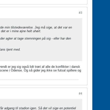
#3
orde min tilstedeværelse. Jeg må sige, at det var en
 det er i mine øjne helt uhørt.
der agter at tage stemningen på sig - eller har den
 fans tjent med.
dt er jeg sig også lidt træt af alle de konflikter i dansk
cene i Odense. Og så gider jeg ikke se futsal spillere og
#4
år adgang til stadion igen. Så det vil sige en potentiel