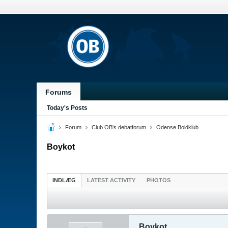
Forums
Today's Posts
Forum
Club OB's debatforum
Odense Boldklub
Boykot
INDLÆG
LATEST ACTIVITY
PHOTOS
Boykot