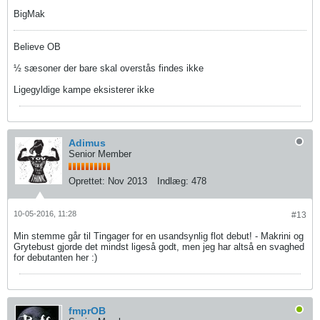
BigMak
Believe OB
½ sæsoner der bare skal overstås findes ikke
Ligegyldige kampe eksisterer ikke
Adimus
Senior Member
Oprettet:
Nov 2013
Indlæg:
478
10-05-2016, 11:28
#13
Min stemme går til Tingager for en usandsynlig flot debut! - Makrini og
Grytebust gjorde det mindst ligeså godt, men jeg har altså en svaghed
for debutanten her :)
fmprOB