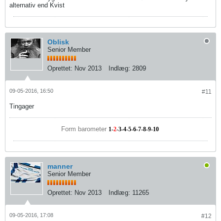
alternativ end Kvist
Oblisk
Senior Member
Oprettet:
Nov 2013
Indlæg:
2809
09-05-2016, 16:50
#11
Tingager
Form barometer
1
-
2
-
3
-
4
-
5
-
6
-7-
8
-9-10
manner
Senior Member
Oprettet:
Nov 2013
Indlæg:
11265
09-05-2016, 17:08
#12