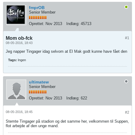
fmprOB
Senior Member
Oprettet:
Nov 2013
Indlæg:
45713
Mom ob-fck
#1
08-05-2016, 18:43
Jeg napper Tingager idag selvom at El Mak godt kunne have fået den
Tags:
Ingen
ultimatew
Senior Member
Oprettet:
Nov 2013
Indlæg:
622
08-05-2016, 18:45
#2
Stemte Tingager på stadion og det samme her, velkommen til Suppen,
flot arbejde af den unge mand.