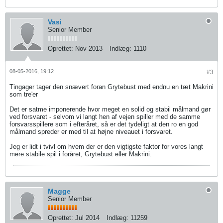
Vasi
Senior Member
Oprettet:
Nov 2013
Indlæg:
1110
08-05-2016, 19:12
#3
Tingager tager den snævert foran Grytebust med endnu en tæt Makrini
som tre'er
Det er satme imponerende hvor meget en solid og stabil målmand gør
ved forsvaret - selvom vi langt hen af vejen spiller med de samme
forsvarsspillere som i efteråret, så er det tydeligt at den ro en god
målmand spreder er med til at højne niveauet i forsvaret.
Jeg er lidt i tvivl om hvem der er den vigtigste faktor for vores langt
mere stabile spil i foråret, Grytebust eller Makrini.
Magge
Senior Member
Oprettet:
Jul 2014
Indlæg:
11259