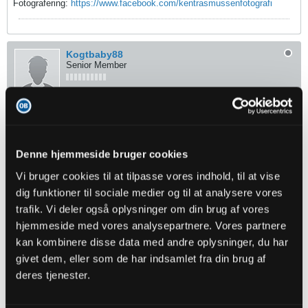
Fotografering:
https://www.facebook.com/kentrasmussenfotografi
Kogtbaby88
Senior Member
Oprettet:
Nov 2013
Indlæg:
1903
08-05-2016, 19:50
#6
Makrini får min igen, igen, igen.
Denne hjemmeside bruger cookies
Tingager kunne også have fået den efter en rigtig flot debut.
Vi bruger cookies til at tilpasse vores indhold, til at vise
Se nu at få forlænget med Makrini, det kan kun gå for langsomt!
dig funktioner til sociale medier og til at analysere vores
trafik. Vi deler også oplysninger om din brug af vores
hjemmeside med vores analysepartnere. Vores partnere
nixcha
kan kombinere disse data med andre oplysninger, du har
Senior Member
givet dem, eller som de har indsamlet fra din brug af
Oprettet:
Nov 2013
Indlæg:
8448
deres tjenester.
08-05-2016, 21:06
#7