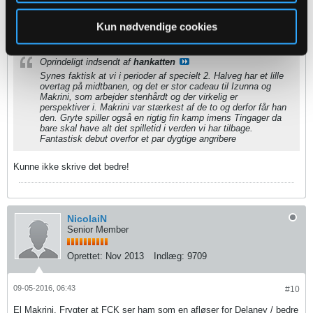
Oprettet:
Nov 2013
Indlæg:
6497
Kun nødvendige cookies
09-05-2016, 04:20
#9
Oprindeligt indsendt af
hankatten
Synes faktisk at vi i perioder af specielt 2. Halveg har et lille
overtag på midtbanen, og det er stor cadeau til Izunna og
Makrini, som arbejder stenhårdt og der virkelig er
perspektiver i. Makrini var stærkest af de to og derfor får han
den. Gryte spiller også en rigtig fin kamp imens Tingager da
bare skal have alt det spilletid i verden vi har tilbage.
Fantastisk debut overfor et par dygtige angribere
Kunne ikke skrive det bedre!
NicolaiN
Senior Member
Oprettet:
Nov 2013
Indlæg:
9709
09-05-2016, 06:43
#10
El Makrini. Frygter at FCK ser ham som en afløser for Delaney / bedre