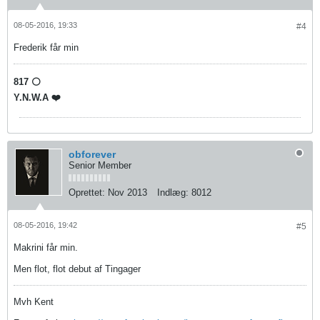
08-05-2016, 19:33
#4
Frederik får min
817 ⚪️
Y.N.W.A ❤️
obforever
Senior Member
Oprettet:
Nov 2013
Indlæg:
8012
08-05-2016, 19:42
#5
Makrini får min.
Men flot, flot debut af Tingager
Mvh Kent