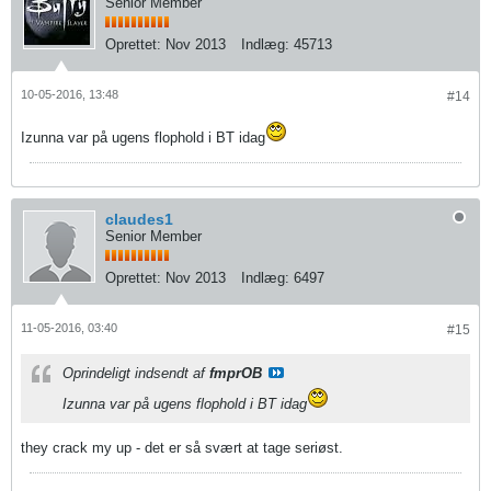
Senior Member
Oprettet:
Nov 2013
Indlæg:
45713
10-05-2016, 13:48
#14
Izunna var på ugens flophold i BT idag
claudes1
Senior Member
Oprettet:
Nov 2013
Indlæg:
6497
11-05-2016, 03:40
#15
Oprindeligt indsendt af
fmprOB
Izunna var på ugens flophold i BT idag
they crack my up - det er så svært at tage seriøst.