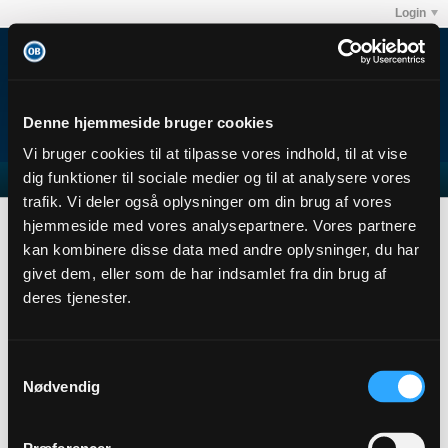
Login
Denne hjemmeside bruger cookies
Vi bruger cookies til at tilpasse vores indhold, til at vise
dig funktioner til sociale medier og til at analysere vores
trafik. Vi deler også oplysninger om din brug af vores
Forum
Club OB's debatforum
Odense Boldklub
hjemmeside med vores analysepartnere. Vores partnere
Kamptråd: Hobro - OB, 19/3 2016 kl 16.00
kan kombinere disse data med andre oplysninger, du har
givet dem, eller som de har indsamlet fra din brug af
deres tjenester.
Filter
Samtykkevalg
Nødvendig
No photos found.