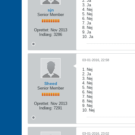
2. Ja
3. Ja
4. Nej
sjn
5. Nej
Senior Member
6. Nej
7. Ja
8. Nej
Oprettet:
Nov 2013
9. Ja
Indlæg:
3286
10. Ja
03-01-2016, 22:58
1. Nej
2. Ja
3. Nej
4. Nej
Sheed
5. Nej
Senior Member
6. Nej
7. Nej
8. Nej
Oprettet:
Nov 2013
9. Nej
Indlæg:
7291
10. Nej
03-01-2016, 23:02