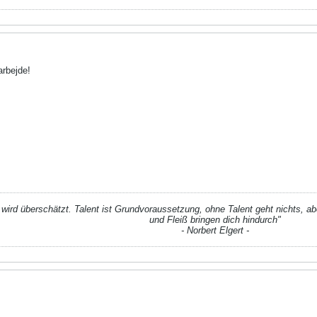
arbejde!
t wird überschätzt. Talent ist Grundvoraussetzung, ohne Talent geht nichts, aber
und Fleiß bringen dich hindurch"
- Norbert Elgert -