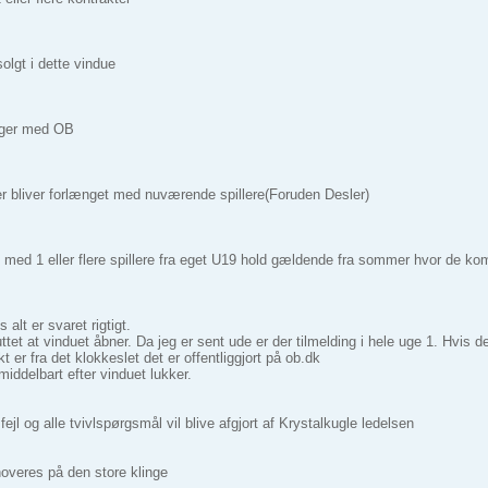
olgt i dette vindue
nger med OB
kter bliver forlænget med nuværende spillere(Foruden Desler)
 med 1 eller flere spillere fra eget U19 hold gældende fra sommer hvor de ko
alt er svaret rigtigt.
ttet at vinduet åbner. Da jeg er sent ude er der tilmelding i hele uge 1. Hvis 
t er fra det klokkeslet det er offentliggjort på ob.dk
middelbart efter vinduet lukker.
fejl og alle tvivlspørgsmål vil blive afgjort af Krystalkugle ledelsen
overes på den store klinge