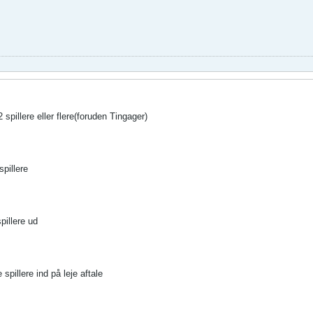
2 spillere eller flere(foruden Tingager)
spillere
spillere ud
e spillere ind på leje aftale