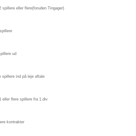
2 spillere eller flere(foruden Tingager)
spillere
spillere ud
e spillere ind på leje aftale
 eller flere spillere fra 1.div
lere kontrakter