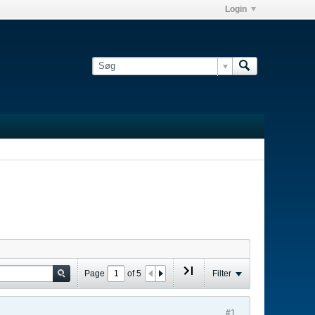
Login
Page
of
5
Filter
#1