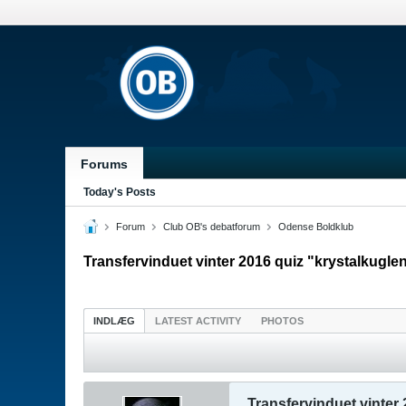
Forums
Today's Posts
Forum
Club OB's debatforum
Odense Boldklub
Transfervinduet vinter 2016 quiz "krystalkuglen
INDLÆG
LATEST ACTIVITY
PHOTOS
Transfervinduet vinter 