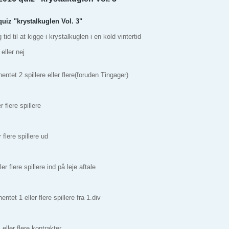
quiz "krystalkuglen Vol. 3"
id til at kigge i krystalkuglen i en kold vintertid
eller nej
hentet 2 spillere eller flere(foruden Tingager)
r flere spillere
r flere spillere ud
ler flere spillere ind på leje aftale
entet 1 eller flere spillere fra 1.div
eller flere kontrakter