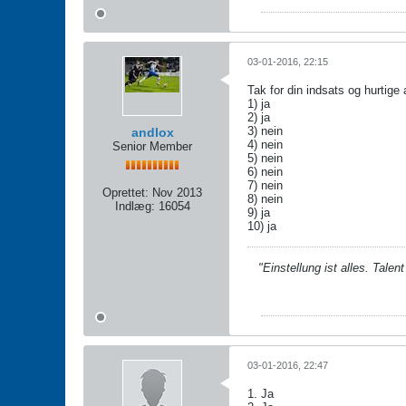
03-01-2016, 22:15
Tak for din indsats og hurtige 
1) ja
2) ja
3) nein
andlox
4) nein
Senior Member
5) nein
6) nein
7) nein
Oprettet:
Nov 2013
8) nein
Indlæg:
16054
9) ja
10) ja
"Einstellung ist alles. Talen
03-01-2016, 22:47
1. Ja