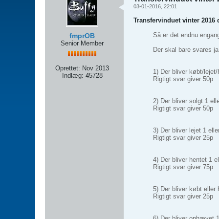
03-01-2016, 22:01
Transfervinduet vinter 2016 
Så er det endnu engang t
fmprOB
Senior Member
Der skal bare svares ja 
Oprettet:
Nov 2013
1) Der bliver købt/lejet/
Indlæg:
45728
Rigtigt svar giver 50p
2) Der bliver solgt 1 elle
Rigtigt svar giver 50p
3) Der bliver lejet 1 elle
Rigtigt svar giver 25p
4) Der bliver hentet 1 el
Rigtigt svar giver 75p
5) Der bliver købt eller h
Rigtigt svar giver 25p
6) Der bliver ophævet 1 