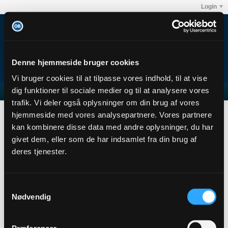
Login
Denne hjemmeside bruger cookies
Vi bruger cookies til at tilpasse vores indhold, til at vise
dig funktioner til sociale medier og til at analysere vores
trafik. Vi deler også oplysninger om din brug af vores
MiXiM
Subscribers
hjemmeside med vores analysepartnere. Vores partnere
Subscription
kan kombinere disse data med andre oplysninger, du har
givet dem, eller som de har indsamlet fra din brug af
MiXiM
deres tjenester.
Senior Member
Sidste handling: 01-03-2026, 18:55
Joined: 25-05-2022
Samtykkevalg
Location:
Nødvendig
Abonnementer
0
Subscribers
0