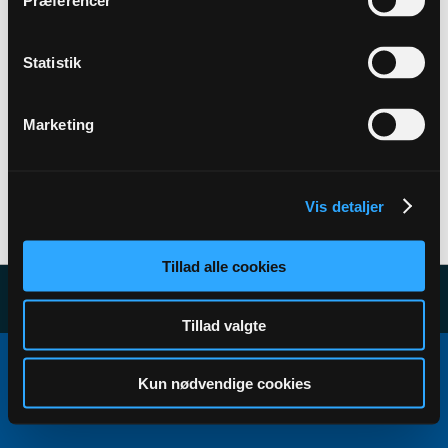
Præferencer
Back to Profile
Statistik
Marketing
Vis detaljer
User has no subscribers to display...
Tillad alle cookies
Tillad valgte
Copyright ©2000 - 2026, Jelsoft Enterprises Ltd.
All times are GMT+1. This page was generated at 01:48.
Kun nødvendige cookies