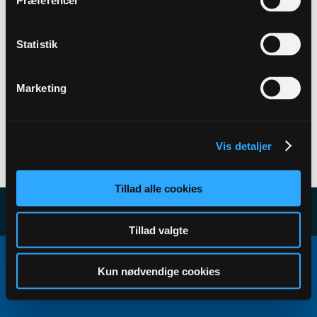
Præferencer
Back to Profile
Statistik
Marketing
Vis detaljer
User has no subscribers to display...
Tillad alle cookies
Tillad valgte
Copyright ©2000 - 2026, Jelsoft Enterprises Ltd.
All times are GMT+1. This page was generated at 04:30.
Kun nødvendige cookies