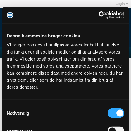
Login
Denne hjemmeside bruger cookies
Vi bruger cookies til at tilpasse vores indhold, til at vise
dig funktioner til sociale medier og til at analysere vores
trafik. Vi deler også oplysninger om din brug af vores
Sorrig og Glæde
Abonnementer
hjemmeside med vores analysepartnere. Vores partnere
Subscription
kan kombinere disse data med andre oplysninger, du har
givet dem, eller som de har indsamlet fra din brug af
Sorrig og Glæde
deres tjenester.
Senior Member
Sidste handling: i går, 20:16
Joined: 29-07-2018
Samtykkevalg
Location:
Nødvendig
Abonnementer
0
Subscribers
0