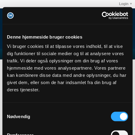
Login
Denne hjemmeside bruger cookies
Vi bruger cookies til at tilpasse vores indhold, til at vise
dig funktioner til sociale medier og til at analysere vores
trafik. Vi deler også oplysninger om din brug af vores
Kassi
Subscribers
hjemmeside med vores analysepartnere. Vores partnere
Subscription
kan kombinere disse data med andre oplysninger, du har
givet dem, eller som de har indsamlet fra din brug af
Kassi
deres tjenester.
Junior Member
Sidste handling: 10-12-2017, 17:09
Joined: 10-12-2017
Samtykkevalg
Location:
Nødvendig
Abonnementer
0
Subscribers
0