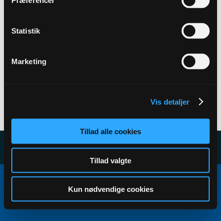
Præferencer
Back to Profile
Statistik
Marketing
Vis detaljer
User has no subscribers to display...
Tillad alle cookies
Tillad valgte
Copyright ©2000 - 2026, Jelsoft Enterprises Ltd.
All times are GMT+1. This page was generated at 00:08.
Kun nødvendige cookies