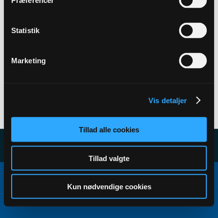
Præferencer
Back to Profile
Statistik
Marketing
Vis detaljer
User has no subscribers to display...
Tillad alle cookies
Tillad valgte
Copyright ©2000 - 2026, Jelsoft Enterprises Ltd.
All times are GMT+1. This page was generated at 13:43.
Kun nødvendige cookies