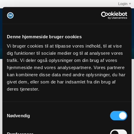
Login
Denne hjemmeside bruger cookies
Vi bruger cookies til at tilpasse vores indhold, til at vise
dig funktioner til sociale medier og til at analysere vores
trafik. Vi deler også oplysninger om din brug af vores
jOB
Subscribers
hjemmeside med vores analysepartnere. Vores partnere
Subscription
kan kombinere disse data med andre oplysninger, du har
givet dem, eller som de har indsamlet fra din brug af
jOB
deres tjenester.
Junior Member
Sidste handling: 25-09-2015, 15:31
Joined: 22-02-2014
Samtykkevalg
Location:
Nødvendig
Abonnementer
0
Subscribers
0