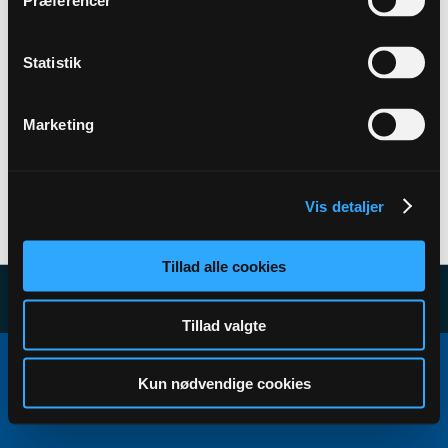
Præferencer
Back to Profile
Statistik
Marketing
Vis detaljer
User has no subscribers to display...
Tillad alle cookies
Tillad valgte
Copyright ©2000 - 2026, Jelsoft Enterprises Ltd.
All times are GMT+1. This page was generated at 06:22.
Kun nødvendige cookies