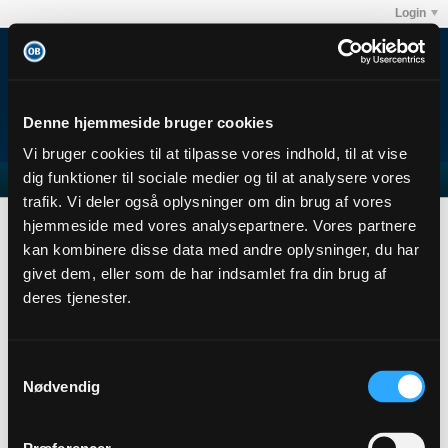
Login
Denne hjemmeside bruger cookies
Vi bruger cookies til at tilpasse vores indhold, til at vise
dig funktioner til sociale medier og til at analysere vores
trafik. Vi deler også oplysninger om din brug af vores
khh3faabva@hotmail.com
Subscribers
hjemmeside med vores analysepartnere. Vores partnere
Subscription
kan kombinere disse data med andre oplysninger, du har
givet dem, eller som de har indsamlet fra din brug af
khh3faabva@hotmail.com
deres tjenester.
Junior Member
Sidste handling: 17-04-2016, 21:29
Joined: 26-11-2013
Samtykkevalg
Location:
Nødvendig
Abonnementer
0
Subscribers
0