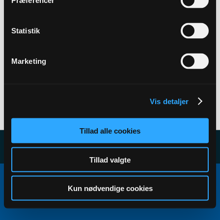
Præferencer
Back to Profile
Statistik
Marketing
Vis detaljer
User has no subscribers to display...
Tillad alle cookies
Tillad valgte
Copyright ©2000 - 2026, Jelsoft Enterprises Ltd.
All times are GMT+1. This page was generated at 04:20.
Kun nødvendige cookies