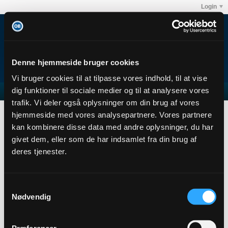
Login
Denne hjemmeside bruger cookies
Vi bruger cookies til at tilpasse vores indhold, til at vise
dig funktioner til sociale medier og til at analysere vores
trafik. Vi deler også oplysninger om din brug af vores
Chuck
Subscribers
hjemmeside med vores analysepartnere. Vores partnere
Subscription
kan kombinere disse data med andre oplysninger, du har
givet dem, eller som de har indsamlet fra din brug af
Chuck
deres tjenester.
Administrator
Sidste handling: 30-07-2026, 19:35
Joined: 26-11-2013
Samtykkevalg
Location: Odense
Nødvendig
Abonnementer
0
Subscribers
0