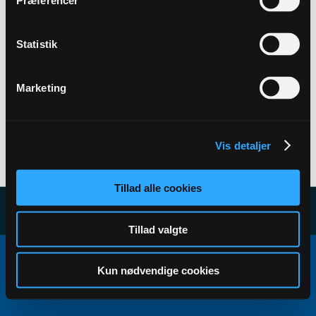
Præferencer
Back to Profile
Statistik
Marketing
Vis detaljer
User has no subscribers to display...
Tillad alle cookies
Tillad valgte
Copyright ©2000 - 2026, Jelsoft Enterprises Ltd.
All times are GMT+1. This page was generated at 08:25.
Kun nødvendige cookies