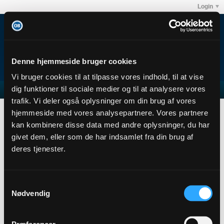
Login
Denne hjemmeside bruger cookies
Vi bruger cookies til at tilpasse vores indhold, til at vise
dig funktioner til sociale medier og til at analysere vores
trafik. Vi deler også oplysninger om din brug af vores
mjs
Abonnementer
hjemmeside med vores analysepartnere. Vores partnere
Subscription
kan kombinere disse data med andre oplysninger, du har
givet dem, eller som de har indsamlet fra din brug af
mjs
deres tjenester.
Junior Member
Sidste handling: 11-05-2017, 14:54
Joined: 26-11-2013
Samtykkevalg
Location:
Nødvendig
Abonnementer
0
Subscribers
0