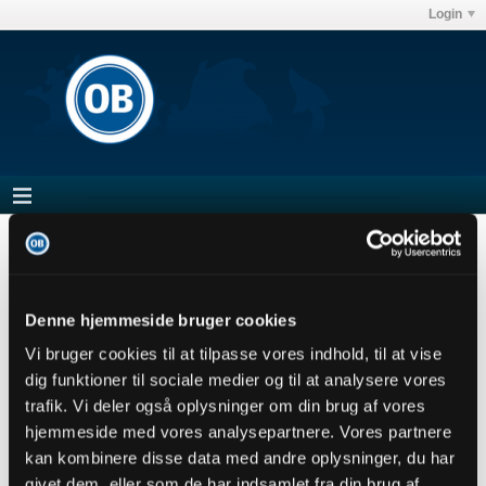
Login
Forum
Club OB's debatforum
Odense Boldklub
Kamptråd OB - Vejle 17/05/2026
Denne hjemmeside bruger cookies
Vi bruger cookies til at tilpasse vores indhold, til at vise
Filter
dig funktioner til sociale medier og til at analysere vores
trafik. Vi deler også oplysninger om din brug af vores
hjemmeside med vores analysepartnere. Vores partnere
kan kombinere disse data med andre oplysninger, du har
mhbp
Senior Member
givet dem, eller som de har indsamlet fra din brug af