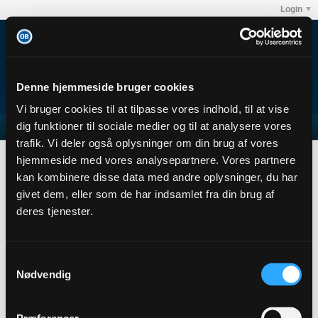
Login
Denne hjemmeside bruger cookies
Vi bruger cookies til at tilpasse vores indhold, til at vise
dig funktioner til sociale medier og til at analysere vores
trafik. Vi deler også oplysninger om din brug af vores
Forum
Club OB's debatforum
Odense Boldklub
hjemmeside med vores analysepartnere. Vores partnere
Bedste og dårligste græsplæne
kan kombinere disse data med andre oplysninger, du har
givet dem, eller som de har indsamlet fra din brug af
deres tjenester.
Filter
Samtykkevalg
Nødvendig
No photos found.