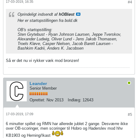
17-03-2019, 16:35
#4
Oprindeligt indsendt af
hOBløst
Her er startopstillingen fra bold.dk
OB's startopstilling:
Sten Grytebust - Ryan Johnson Laursen, Jeppe Tverskov,
Alexander Ludwig, Oliver Lund - Jens Jakob Thomasen,
Troels Kløve, Casper Nielsen, Jacob Barett Laursen -
Bashkim Kadrii, Anders K. Jacobsen
Så er det nu vi rykker væk mod bronzen!
Leander
Senior Member
Oprettet:
Nov 2013
Indlæg:
12643
17-03-2019, 17:09
#5
6 minutter spillet og RMN har allerede jublet 2 gange. Desværre ikke
over OB-scoringer, men scoringer til Hobro og Haderslev mod hhv
KB1903 og Herning/Ikast