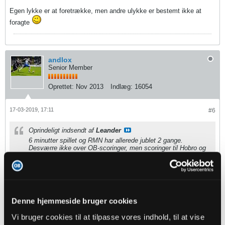
Egen lykke er at foretrække, men andre ulykke er bestemt ikke at
foragte
andlox
Senior Member
Oprettet:
Nov 2013
Indlæg:
16054
17-03-2019, 17:11
#6
Oprindeligt indsendt af
Leander
6 minutter spillet og RMN har allerede jublet 2 gange.
Desværre ikke over OB-scoringer, men scoringer til Hobro og
Haderslev mod hhv KB1903 og Herning/Ikast
Egen lykke er at foretrække, men andre ulykke er bestemt
ikke at foragte
Denne hjemmeside bruger cookies
...og begge er det bedste.
Vi bruger cookies til at tilpasse vores indhold, til at vise