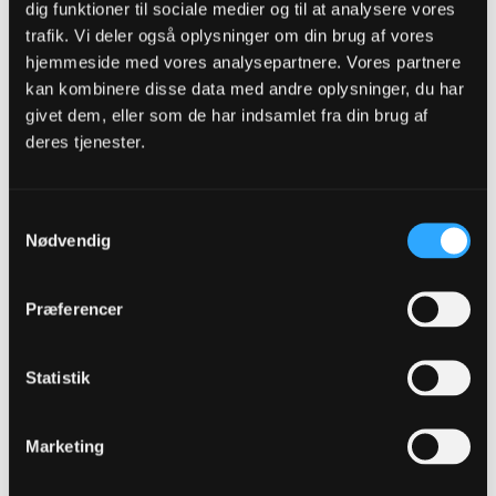
dig funktioner til sociale medier og til at analysere vores
"Einstellung ist alles. Talent wird überschätzt. Talent ist
Grundvoraussetzung, ohne Talent geht nichts, aber Talent stellt dich
trafik. Vi deler også oplysninger om din brug af vores
nur in die Tür. Charakter, Einstellung und Fleiß bringen dich hindurch"
- Norbert Elgert -
hjemmeside med vores analysepartnere. Vores partnere
kan kombinere disse data med andre oplysninger, du har
givet dem, eller som de har indsamlet fra din brug af
deres tjenester.
Leander
Senior Member
Oprettet:
Nov 2013
Indlæg:
12643
Samtykkevalg
Nødvendig
17-03-2019, 17:12
#7
Oprindeligt indsendt af
andlox
Præferencer
...og begge er det bedste.
Ja hvis man kan få begge dele, er det jo helt perfekt!
Statistik
Marketing
Leander
Senior Member