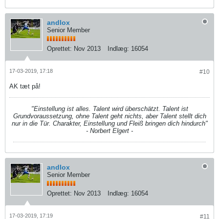
andlox
Senior Member
Oprettet:
Nov 2013
Indlæg:
16054
17-03-2019, 17:18
#10
AK tæt på!
"Einstellung ist alles. Talent wird überschätzt. Talent ist
Grundvoraussetzung, ohne Talent geht nichts, aber Talent stellt dich
nur in die Tür. Charakter, Einstellung und Fleiß bringen dich hindurch"
- Norbert Elgert -
andlox
Senior Member
Oprettet:
Nov 2013
Indlæg:
16054
17-03-2019, 17:19
#11