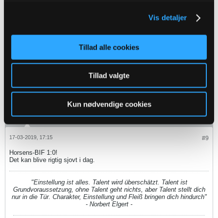
Oprettet:
Nov 2013
Indlæg:
12643
Vis detaljer
17-03-2019, 17:15
#8
Og lige om lidt kommer der endnu et jubelbrøl fra RMN. Horsens foran
Tillad alle cookies
mod Brøndbyerne
Tillad valgte
andlox
Senior Member
Kun nødvendige cookies
Oprettet:
Nov 2013
Indlæg:
16054
17-03-2019, 17:15
#9
Horsens-BIF 1:0!
Det kan blive rigtig sjovt i dag.
"Einstellung ist alles. Talent wird überschätzt. Talent ist
Grundvoraussetzung, ohne Talent geht nichts, aber Talent stellt dich
nur in die Tür. Charakter, Einstellung und Fleiß bringen dich hindurch"
- Norbert Elgert -