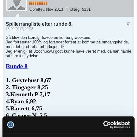
Oprettet:
Nov 2013
Indlæg:
5131
Spillerrangliste efter runde 8.
#1
18-09-2017, 22:02
Så blev den færdig, havde en lidt tung weekend.
Jeg fortsætter 100% og forsøger fortsat at komme på omgangshøjde,
men det er et ret stort arbejde :D.
Jeg er enig i at Uzochukwu godt kunne have været med, da han havde
så stor indflydelse.
Runde 8
1. Grytebust 8,67
2. Tingager 8,25
3.
Kenneth P 7,17
4.
Ryan 6,92
5.
Barrett 6,75
6. Casper N. 5,5
7. Thomasen 5,42
8. Greve 5,08
9. Edmundsson 4,92