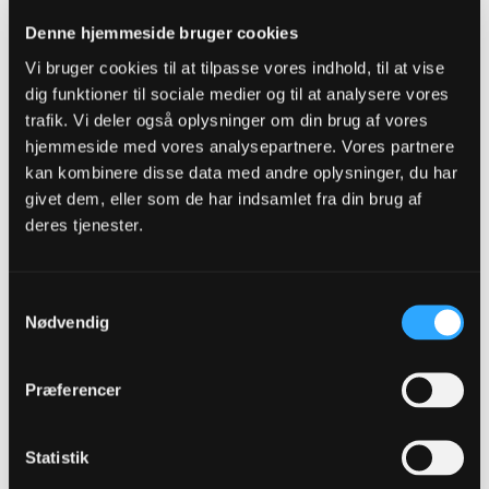
10. Anders K. 4,33
Denne hjemmeside bruger cookies
Vi bruger cookies til at tilpasse vores indhold, til at vise
dig funktioner til sociale medier og til at analysere vores
Indskiftere runde 8
trafik. Vi deler også oplysninger om din brug af vores
1. Tverskov
6,08
2. Desler
hjemmeside med vores analysepartnere. Vores partnere
5,58
kan kombinere disse data med andre oplysninger, du har
Gennemsnit efter runde 8
givet dem, eller som de har indsamlet fra din brug af
1. Grytebust 6,57 (8)
deres tjenester.
2.
Kenneth P 5,85 (7)
3. Greve 5,51 (6)
4. Uzochukwu 5,57 (4)
Samtykkevalg
5
. Tingager 5,71 (8)
Nødvendig
6. Ryan 5,19 (5)
7. Desler 4,53 (7)
8. Anders K. 4,08 (8)
Præferencer
9. Casper N. 3,94 (7)
10. Thomasen 3,94 (5)
Statistik
11. Joao P. 3,52 (4)