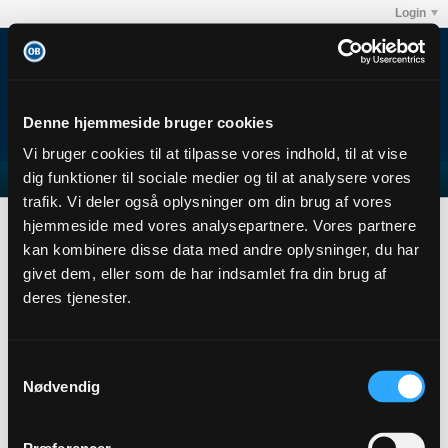
Login
Denne hjemmeside bruger cookies
Vi bruger cookies til at tilpasse vores indhold, til at vise
dig funktioner til sociale medier og til at analysere vores
trafik. Vi deler også oplysninger om din brug af vores
Forum
Club OB's debatforum
Odense Boldklub
hjemmeside med vores analysepartnere. Vores partnere
Transfervinduet sommeren 2014 - ønsker og
kan kombinere disse data med andre oplysninger, du har
muligheder
givet dem, eller som de har indsamlet fra din brug af
deres tjenester.
Samtykkevalg
Filter
Nødvendig
No photos found.