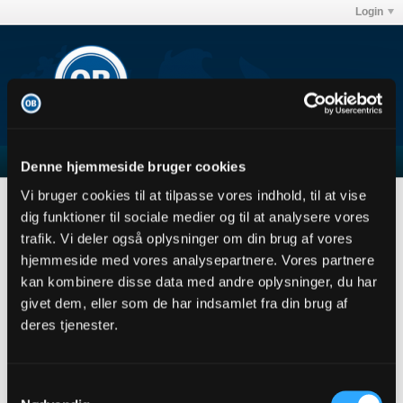
Login
Denne hjemmeside bruger cookies
Vi bruger cookies til at tilpasse vores indhold, til at vise
Forum
Club OB's debatforum
Alle andre hold
dig funktioner til sociale medier og til at analysere vores
4 (2x2) billetter til Manchester United - Crystal
Palace sælges
trafik. Vi deler også oplysninger om din brug af vores
hjemmeside med vores analysepartnere. Vores partnere
kan kombinere disse data med andre oplysninger, du har
givet dem, eller som de har indsamlet fra din brug af
deres tjenester.
Filter
Samtykkevalg
jhandersen