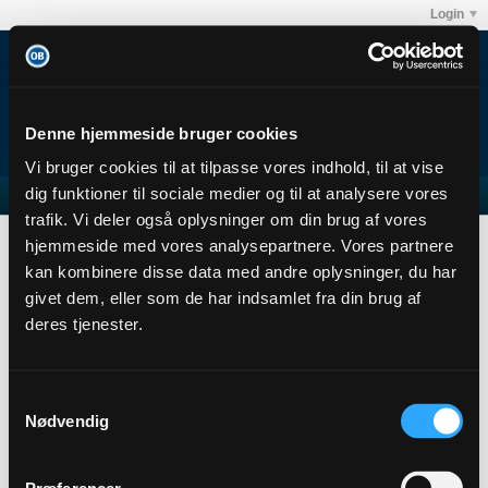
Login
Denne hjemmeside bruger cookies
Vi bruger cookies til at tilpasse vores indhold, til at vise
dig funktioner til sociale medier og til at analysere vores
trafik. Vi deler også oplysninger om din brug af vores
Forum
Club OB's debatforum
Alle andre hold
hjemmeside med vores analysepartnere. Vores partnere
Ny "stjernespiller" til suppen...
kan kombinere disse data med andre oplysninger, du har
givet dem, eller som de har indsamlet fra din brug af
deres tjenester.
Filter
Samtykkevalg
Nødvendig
Online
Senior Member