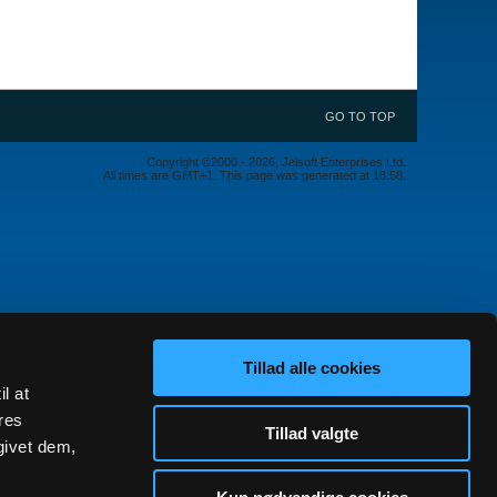
GO TO TOP
Copyright ©2000 - 2026, Jelsoft Enterprises Ltd.
All times are GMT+1. This page was generated at 18:58.
Tillad alle cookies
il at
res
Tillad valgte
givet dem,