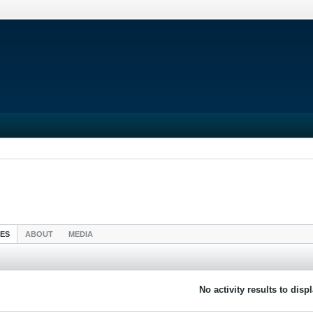
IES
ABOUT
MEDIA
No activity results to disp