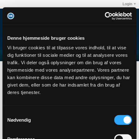
Login
Denne hjemmeside bruger cookies
Vi bruger cookies til at tilpasse vores indhold, til at vise
dig funktioner til sociale medier og til at analysere vores
trafik. Vi deler også oplysninger om din brug af vores
OB Zurich
hjemmeside med vores analysepartnere. Vores partnere
User Profile
kan kombinere disse data med andre oplysninger, du har
givet dem, eller som de har indsamlet fra din brug af
OB Zurich
deres tjenester.
Member
Sidste handling: i går, 19:45
Joined: 18-04-2017
Samtykkevalg
Location:
Nødvendig
Abonnementer
1
Subscribers
0