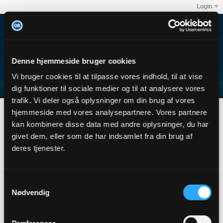
Login
Denne hjemmeside bruger cookies
Vi bruger cookies til at tilpasse vores indhold, til at vise
dig funktioner til sociale medier og til at analysere vores
trafik. Vi deler også oplysninger om din brug af vores
TheStenum
hjemmeside med vores analysepartnere. Vores partnere
User Profile
kan kombinere disse data med andre oplysninger, du har
givet dem, eller som de har indsamlet fra din brug af
TheStenum
deres tjenester.
Junior Member
Sidste handling: 25-09-2015, 22:48
Joined: 19-09-2015
Samtykkevalg
Location: Odense
Nødvendig
Abonnementer
0
Subscribers
0