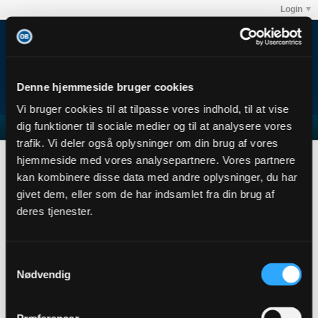
Login
Denne hjemmeside bruger cookies
Vi bruger cookies til at tilpasse vores indhold, til at vise
dig funktioner til sociale medier og til at analysere vores
trafik. Vi deler også oplysninger om din brug af vores
O´nse
hjemmeside med vores analysepartnere. Vores partnere
User Profile
kan kombinere disse data med andre oplysninger, du har
givet dem, eller som de har indsamlet fra din brug af
O´nse
deres tjenester.
Senior Member
Sidste handling: 08-05-2024, 06:29
Joined: 26-11-2013
Samtykkevalg
Location:
Nødvendig
Abonnementer
0
Subscribers
0