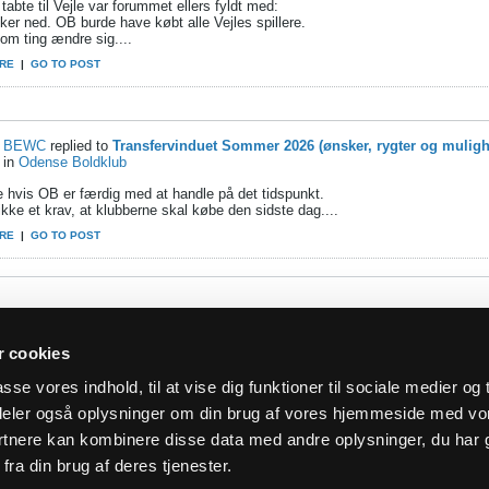
abte til Vejle var forummet ellers fyldt med:
er ned. OB burde have købt alle Vejles spillere.
om ting ændre sig....
RE
|
GO TO POST
BEWC
replied to
Transfervinduet Sommer 2026 (ønsker, rygter og muligh
in
Odense Boldklub
e hvis OB er færdig med at handle på det tidspunkt.
ikke et krav, at klubberne skal købe den sidste dag....
RE
|
GO TO POST
 cookies
asse vores indhold, til at vise dig funktioner til sociale medier og t
i deler også oplysninger om din brug af vores hjemmeside med vo
rtnere kan kombinere disse data med andre oplysninger, du har 
fra din brug af deres tjenester.