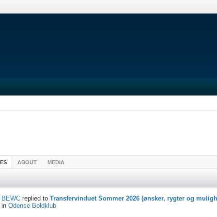
IES
ABOUT
MEDIA
BEWC
replied to
Transfervinduet Sommer 2026 (ønsker, rygter og muligh
in
Odense Boldklub