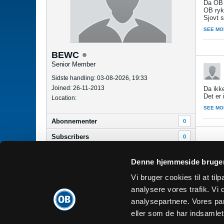
Da OB t
OB rykk
Sjovt s
SEE MO
BEWC
Senior Member
Sidste handling: 03-08-2026, 19:33
Joined: 26-11-2013
Da ikk
Det er 
Location:
SEE MO
Abonnementer
0
Subscribers
0
Denne hjemmeside bruger
Dansk
Vi bruger cookies til at tilp
analysere vores trafik. V
analysepartnere. Vores pa
eller som de har indsamlet 