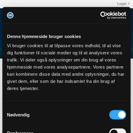
Login
Denne hjemmeside bruger cookies
Vi bruger cookies til at tilpasse vores indhold, til at vise
dig funktioner til sociale medier og til at analysere vores
trafik. Vi deler også oplysninger om din brug af vores
Benediktson
hjemmeside med vores analysepartnere. Vores partnere
User Profile
kan kombinere disse data med andre oplysninger, du har
givet dem, eller som de har indsamlet fra din brug af
Benediktson
deres tjenester.
Senior Member
Sidste handling: 12-06-2018, 13:48
Joined: 26-11-2013
Samtykkevalg
Location:
Nødvendig
Abonnementer
0
Subscribers
0