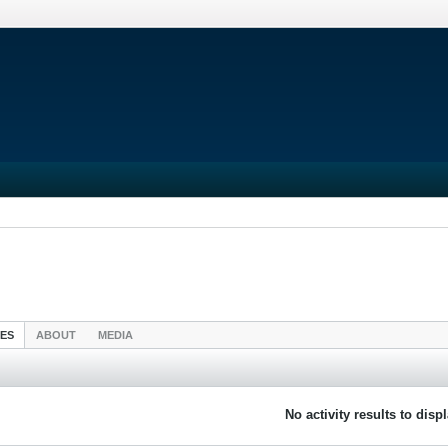
IES
ABOUT
MEDIA
No activity results to disp