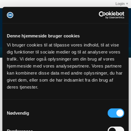
Login
Denne hjemmeside bruger cookies
Vi bruger cookies til at tilpasse vores indhold, til at vise
dig funktioner til sociale medier og til at analysere vores
trafik. Vi deler også oplysninger om din brug af vores
Jepper
hjemmeside med vores analysepartnere. Vores partnere
User Profile
kan kombinere disse data med andre oplysninger, du har
givet dem, eller som de har indsamlet fra din brug af
Jepper
deres tjenester.
Senior Member
Sidste handling: 24-08-2015, 20:57
Joined: 26-11-2013
Samtykkevalg
Location:
Nødvendig
Abonnementer
0
Subscribers
0