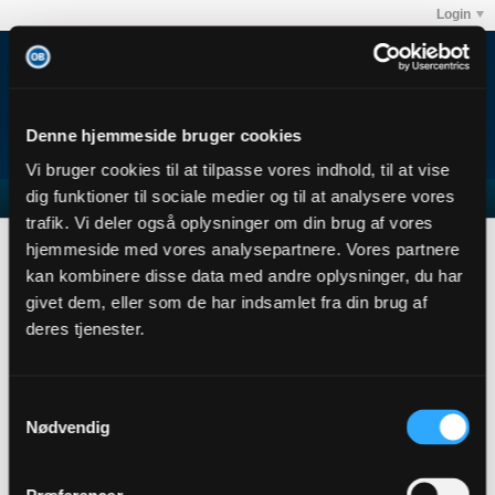
Login
Denne hjemmeside bruger cookies
Vi bruger cookies til at tilpasse vores indhold, til at vise
dig funktioner til sociale medier og til at analysere vores
trafik. Vi deler også oplysninger om din brug af vores
DkzKrillEi
hjemmeside med vores analysepartnere. Vores partnere
User Profile
kan kombinere disse data med andre oplysninger, du har
givet dem, eller som de har indsamlet fra din brug af
DkzKrillEi
deres tjenester.
Junior Member
Sidste handling: 17-08-2014, 14:59
Joined: 26-11-2013
Samtykkevalg
Location:
Nødvendig
Abonnementer
0
Subscribers
0